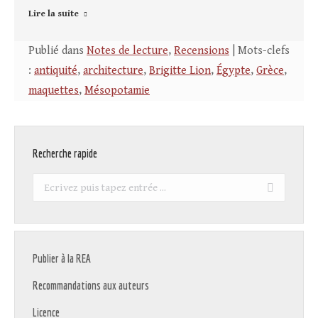
Lire la suite
Publié dans
Notes de lecture
,
Recensions
| Mots-clefs
:
antiquité
,
architecture
,
Brigitte Lion
,
Égypte
,
Grèce
,
maquettes
,
Mésopotamie
Recherche rapide
Recherche
:
Publier à la REA
Recommandations aux auteurs
Licence