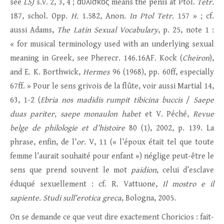
see
LSJ
s.v. 2, 3, 4 ; αὐλίσκος means the penis at Ptol.
Tetr.
187, schol. Opp.
H.
1.582, Anon.
In Ptol Tetr.
157 » ; cf.
aussi Adams,
The Latin Sexual Vocabulary
, p. 25, note 1 :
« for musical terminology used with an underlying sexual
meaning in Greek, see Pherecr. 146.16AF. Kock (
Cheiron
),
and E. K. Borthwick,
Hermes
96 (1968), pp. 60ff, especially
67ff. » Pour le sens grivois de la flûte, voir aussi Martial 14,
63, 1-2 (
Ebria nos madidis rumpit tibicina buccis
/
Saepe
duas pariter, saepe monaulon habet
et V. Péché,
Revue
belge de philologie et d’histoire
80 (1), 2002, p. 139. La
phrase, enfin, de l’
or
. V, 11 (« l’époux était tel que toute
femme l’aurait souhaité pour enfant ») néglige peut-être le
sens que prend souvent le mot
paidion
, celui d’esclave
éduqué sexuellement : cf. R. Vattuone,
Il mostro e il
sapiente. Studi sull’erotica greca
, Bologna, 2005.
On se demande ce que veut dire exactement Choricios : fait-