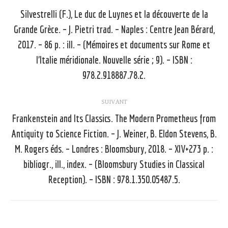
article
Silvestrelli (F.), Le duc de Luynes et la découverte de la
Grande Grèce. – J. Pietri trad. – Naples : Centre Jean Bérard,
2017. – 86 p. : ill. – (Mémoires et documents sur Rome et
Article
précédent
l’Italie méridionale. Nouvelle série ; 9). – ISBN :
:
978.2.918887.78.2.
SUIVANT
Frankenstein and Its Classics. The Modern Prometheus from
Antiquity to Science Fiction. – J. Weiner, B. Eldon Stevens, B.
M. Rogers éds. – Londres : Bloomsbury, 2018. – XIV+273 p. :
Article
suivant
bibliogr., ill., index. – (Bloomsbury Studies in Classical
:
Reception). – ISBN : 978.1.350.05487.5.