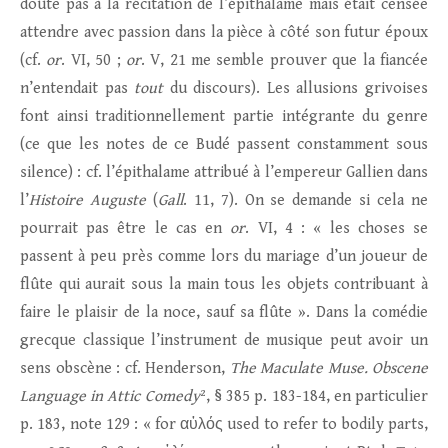
doute pas à la récitation de l’épithalame mais était censée
attendre avec passion dans la pièce à côté son futur époux
(cf.
or
. VI, 50 ;
or
. V, 21 me semble prouver que la fiancée
n’entendait pas
tout
du discours). Les allusions grivoises
font ainsi traditionnellement partie intégrante du genre
(ce que les notes de ce Budé passent constamment sous
silence) : cf. l’épithalame attribué à l’empereur Gallien dans
l’
Histoire
Auguste
(
Gall
. 11, 7). On se demande si cela ne
pourrait pas être le cas en
or
. VI, 4 : « les choses se
passent à peu près comme lors du mariage d’un joueur de
flûte qui aurait sous la main tous les objets contribuant à
faire le plaisir de la noce, sauf sa flûte ». Dans la comédie
grecque classique l’instrument de musique peut avoir un
sens obscène : cf. Henderson,
The Maculate Muse. Obscene
Language in Attic Comedy
², § 385 p. 183-184, en particulier
p. 183, note 129 : « for αὐλός used to refer to bodily parts,