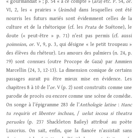
« gourmandait » ; p. 54 « à ce compte » (
ara
) etc. P. 54,
or
.
VI, 2, les « prairies » (
leimôsi
) dans lesquelles ont été
nourris les futurs mariés sont évidemment celles de la
culture et de la rhétorique (cf. les
Prata
de Suétone), le
doute (« peut-être » p. 71) n’est pas permis (cf. aussi
poimnion
,
or
. V, 9, p. 3, qui désigne « le petit troupeau »
des élèves du rhéteur). Les amours des palmiers (n. 24, p.
79) sont connues (outre Procope de Gaza) par Ammien
Marcellin (24, 3, 12-13). La dimension comique de certains
passages aurait pu être mieux mise en évidence. Les
chapitres 8 à 10 de l’
or
. V (p. 2) sont construits comme une
parodie de procès ou encore comme une scène de comédie.
On songe à l’épigramme 283 de l’
Anthologie
latine
:
Hanc
tu requiris et libenter inchoas,
/
uelut iocosa si theatra
peruoles
(p. 237 Shackleton Bailey) attribué au poète
Luxorius. On sait, enfin, que la fiancée n’assistait sans