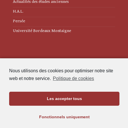
Actualités des études anciennes
H.A.L.
Persée
Université Bordeaux Montaigne
Mentions légales
Nous utilisons des cookies pour optimiser notre site
Politique de cookies (UE)
web et notre service.
Politique de cookies
Revue des Études Anciennes
Les accepter tous
Maison de l'Archéologie
Université Bordeaux Montaigne
Fonctionnels uniquement
33607 Pessac Cedex