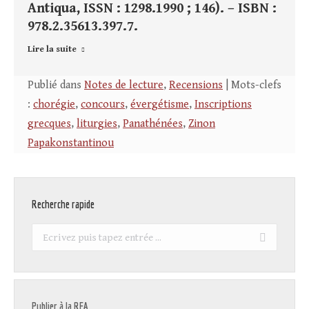
Antiqua, ISSN : 1298.1990 ; 146). – ISBN :
978.2.35613.397.7.
Lire la suite
Publié dans
Notes de lecture
,
Recensions
| Mots-clefs
:
chorégie
,
concours
,
évergétisme
,
Inscriptions
grecques
,
liturgies
,
Panathénées
,
Zinon
Papakonstantinou
Recherche rapide
Recherche
:
Publier à la REA