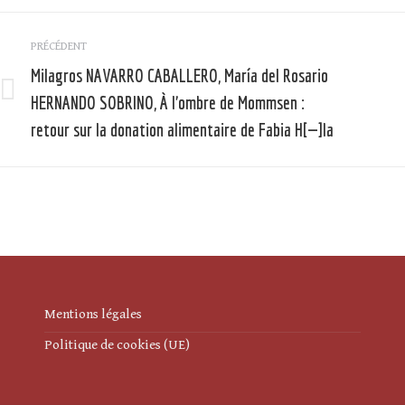
Navigation
PRÉCÉDENT
article
Milagros NAVARRO CABALLERO, María del Rosario
HERNANDO SOBRINO, À l’ombre de Mommsen :
Article
précédent
retour sur la donation alimentaire de Fabia H[—]la
:
:
Mentions légales
Politique de cookies (UE)