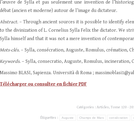
l’œuvre de Sylla et pas seulement une invention de l’historio
débat (ancien et moderne) autour de l’image du dictateur.
Abstract
. – Through ancient sources it is possible to identify el
to the divinization of L. Cornelius Sylla Felix the dictator. We s
Sylla himself and that it was not a mere invention of contempor
Mots-clés.
– Sylla, consécration, Auguste, Romulus, crémation, 
Keywords
. – Sylla, consecratio, Auguste, Romulus, incineration,
Massimo BLASI, Sapienza. Università di Roma ; massimoblasi1@ya
Télécharger ou consulter en fichier PDF
Catégories :
Articles
,
Tome 120 - 20
Étiquettes :
Auguste
Champs de Mars
consécration