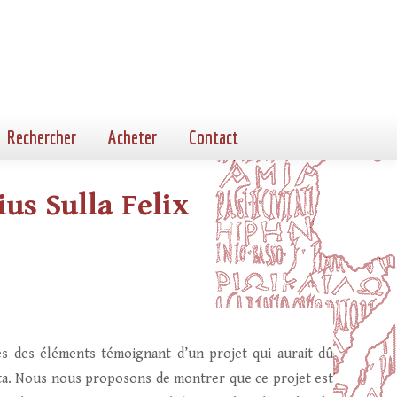
Rechercher
Acheter
Contact
us Sulla Felix
nnes des éléments témoignant d’un projet qui aurait dû
vorta. Nous nous proposons de montrer que ce projet est