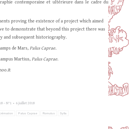
graphie contemporaine et ultérieure dans le cadre du
ements proving the existence of a project which aimed
trive to demonstrate that beyond this project there was
ary and subsequent historiography.
Champs de Mars,
Palus Caprae.
 Campus Martius,
Palus Caprae
.
hoo.it
18 – N°1
6 juillet 2018
crémation
Palus Caprae
Romulus
Sylla