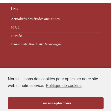
Liens
Actualités des études anciennes
H.A.L.
Persée
Université Bordeaux Montaigne
Mentions légales
Nous utilisons des cookies pour optimiser notre site
Politique de cookies (UE)
web et notre service.
Politique de cookies
Revue des Études Anciennes
Les accepter tous
Maison de l'Archéologie