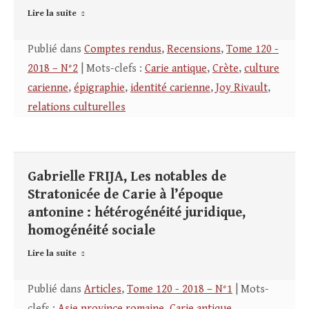
Lire la suite
Publié dans
Comptes rendus
,
Recensions
,
Tome 120 -
2018 – N°2
| Mots-clefs :
Carie antique
,
Crète
,
culture
carienne
,
épigraphie
,
identité carienne
,
Joy Rivault
,
relations culturelles
Gabrielle FRIJA, Les notables de
Stratonicée de Carie à l’époque
antonine : hétérogénéité juridique,
homogénéité sociale
Lire la suite
Publié dans
Articles
,
Tome 120 - 2018 – N°1
| Mots-
clefs :
Asie province romaine
,
Carie antique
,