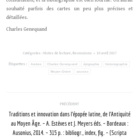
consultation, et la bibliographie est bien fournie. On aurait
souhaité parfois des cartes un peu plus précises et
détaillées.
Charles Genequand
Catégories :
Notes de lecture
,
Recensions
10 avril 2017
Étiquettes :
Arabes
Charles Genequand
épigraphie
historiographie
Moyen-Orient
sources
Navigation
PRÉCÉDENT
article
Traditions et innovation dans l’épopée latine, de l’Antiquité
au Moyen Âge. – A. Estèves et J. Meyers éds. – Bordeaux :
Article
Ausonius, 2014. – 315 p. : bibliogr., index, fig. – (Scripta
précédent