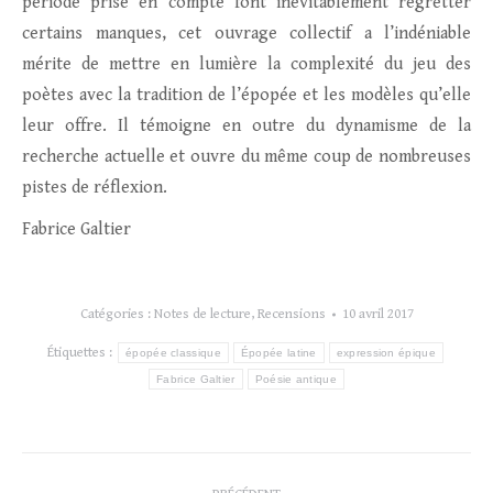
période prise en compte font inévitablement regretter
certains manques, cet ouvrage collectif a l’indéniable
mérite de mettre en lumière la complexité du jeu des
poètes avec la tradition de l’épopée et les modèles qu’elle
leur offre. Il témoigne en outre du dynamisme de la
recherche actuelle et ouvre du même coup de nombreuses
pistes de réflexion.
Fabrice Galtier
Catégories :
Notes de lecture
,
Recensions
10 avril 2017
Étiquettes :
épopée classique
Épopée latine
expression épique
Fabrice Galtier
Poésie antique
Navigation