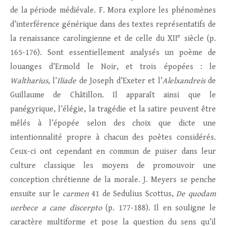
de la période médiévale. F. Mora explore les phénomènes
d’interférence générique dans des textes représentatifs de
e
la renaissance carolingienne et de celle du XII
siècle (p.
165-176). Sont essentiellement analysés un poème de
louanges d’Ermold le Noir, et trois épopées : le
Waltharius
, l’
Iliade
de Joseph d’Exeter et l’
Alelxandreis
de
Guillaume de Châtillon. Il apparaît ainsi que le
panégyrique, l’élégie, la tragédie et la satire peuvent être
mêlés à l’épopée selon des choix que dicte une
intentionnalité propre à chacun des poètes considérés.
Ceux-ci ont cependant en commun de puiser dans leur
culture classique les moyens de promouvoir une
conception chrétienne de la morale. J. Meyers se penche
ensuite sur le
carmen
41 de Sedulius Scottus,
De quodam
uerbece a cane discerpto
(p. 177-188). Il en souligne le
caractère multiforme et pose la question du sens qu’il