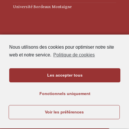
Université Bordeaux Montaigne
Mentions légales
Nous utilisons des cookies pour optimiser notre site
Politique de cookies (UE)
web et notre service.
Politique de cookies
Revue des Études Anciennes
Les accepter tous
Maison de l'Archéologie
Université Bordeaux Montaigne
Fonctionnels uniquement
33607 Pessac Cedex
05.57.12.45.63
Voir les préférences
rea@u-bordeaux-montaigne.fr