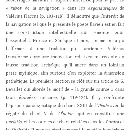
subterfuges narratifs. F. Ripoll s’intéresse pour sa part au
« tabou de la navigation » dans les
Argonautiques
de
Valérius Flaccus (p. 103-118). Il démontre que l’interdit de
la navigation tel que le présente le poète flavien est en fait
une construction intellectuelle qui remonte pour
l’essentiel à Horace et Sénèque et non, comme on a pu
l’affirmer, à une tradition plus ancienne. Valérius
transforme donc une innovation relativement récente en
fausse tradition archaïque qu’il ancre dans un lointain
passé mythique, afin surtout d’en exploiter la dimension
pathétique. La première section se clôt sur un article de G.
Devallet qui aborde le motif de « la grande course » dans
trois épopées romaines (p. 119-124). Il y confronte
l’épisode paradigmatique du chant XXIII de l’
Iliade
avec la
régate du chant V de l’
Énéide
, qui en constitue une
uariatio
, et les courses de chars relatées dans les
Punica
et