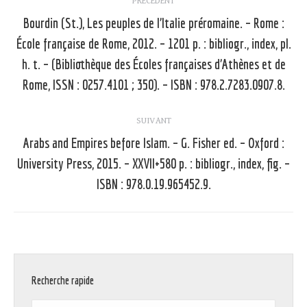
PRÉCÉDENT
article
Bourdin (St.), Les peuples de l’Italie préromaine. – Rome :
École française de Rome, 2012. – 1201 p. : bibliogr., index, pl.
Article
h. t. – (Bibliothèque des Écoles françaises d’Athènes et de
précédent
Rome, ISSN : 0257.4101 ; 350). – ISBN : 978.2.7283.0907.8.
:
SUIVANT
Arabs and Empires before Islam. – G. Fisher ed. – Oxford :
University Press, 2015. – XXVII+580 p. : bibliogr., index, fig. –
Article
suivant
ISBN : 978.0.19.965452.9.
:
Recherche rapide