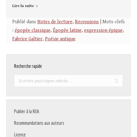
Lire la suite
Publié dans
Notes de lecture
,
Recensions
| Mots-clefs
:
épopée classique
,
Épopée latine
,
expression épique
,
Fabrice Galtier
,
Poésie antique
Recherche rapide
Recherche
:
Publier à la REA
Recommandations aux auteurs
Licence