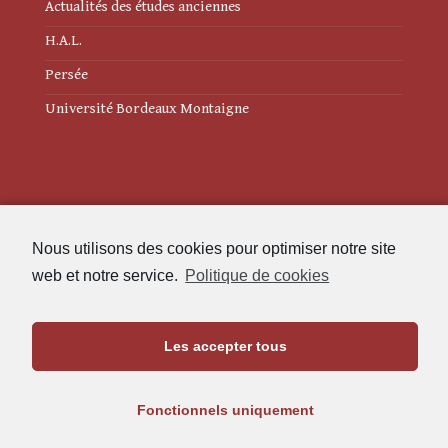
Actualités des études anciennes
H.A.L.
Persée
Université Bordeaux Montaigne
Mentions légales
Nous utilisons des cookies pour optimiser notre site
Politique de cookies (UE)
web et notre service.
Politique de cookies
Revue des Études Anciennes
Les accepter tous
Maison de l'Archéologie
Université Bordeaux Montaigne
Fonctionnels uniquement
33607 Pessac Cedex