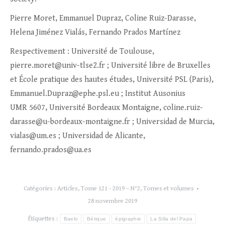
Pierre Moret, Emmanuel Dupraz, Coline Ruiz-Darasse,
Helena Jiménez Vialás, Fernando Prados Martínez
Respectivement : Université de Toulouse,
pierre.moret@univ-tlse2.fr ; Université libre de Bruxelles
et École pratique des hautes études, Université PSL (Paris),
Emmanuel.Dupraz@ephe.psl.eu ; Institut Ausonius
UMR 5607, Université Bordeaux Montaigne, coline.ruiz-
darasse@u-bordeaux-montaigne.fr ; Universidad de Murcia,
vialas@um.es ; Universidad de Alicante,
fernando.prados@ua.es
Catégories :
Articles
,
Tome 121 - 2019 – N°2
,
Tomes et volumes
28 novembre 2019
Étiquettes :
Baelo
Bétique
épigraphie
La Silla del Papa