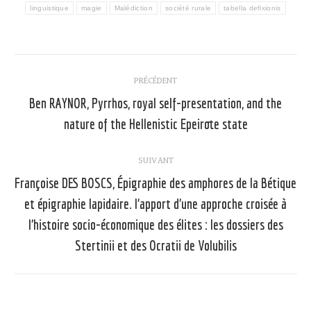
linguistique
magie
Malédiction
société rurale
tabella defixionis
Navigation
PRÉCÉDENT
article
Ben RAYNOR, Pyrrhos, royal self-presentation, and the
Article
nature of the Hellenistic Epeirote state
précédent
:
SUIVANT
Françoise DES BOSCS, Épigraphie des amphores de la Bétique
et épigraphie lapidaire. l’apport d’une approche croisée à
Article
l’histoire socio-économique des élites : les dossiers des
suivant
Stertinii et des Ocratii de Volubilis
: