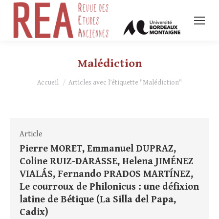
Malédiction
Vous êtes ici :
Accueil
Articles avec l’étiquette "Malédiction"
Article
Pierre MORET, Emmanuel DUPRAZ,
Coline RUIZ-DARASSE, Helena JIMÉNEZ
VIALÁS, Fernando PRADOS MARTÍNEZ,
Le courroux de Philonicus : une défixion
latine de Bétique (La Silla del Papa,
Cadix)