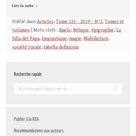
Lire la suite
Publié dans
Articles
,
Tome 121 - 2019 – N°2
,
Tomes et
volumes
| Mots-clefs :
Baelo
,
Bétique
,
épigraphie
,
La
Silla del Papa
,
linguistique
,
magie
,
Malédiction
,
société rurale
,
tabella defixionis
Recherche rapide
Recherche
:
Publier à la REA
Recommandations aux auteurs