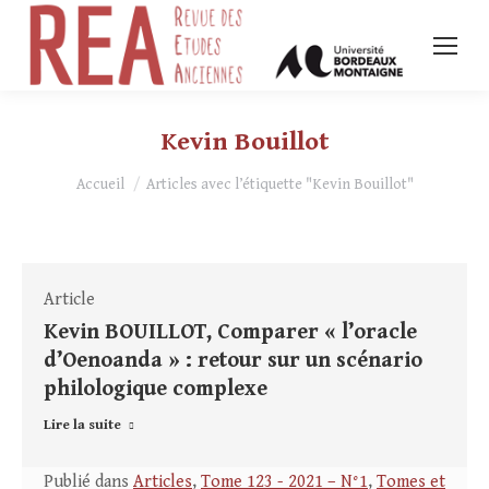
Kevin Bouillot
Vous êtes ici :
Accueil
Articles avec l’étiquette "Kevin Bouillot"
Article
Kevin BOUILLOT, Comparer « l’oracle
d’Oenoanda » : retour sur un scénario
philologique complexe
Lire la suite
Publié dans
Articles
,
Tome 123 - 2021 – N°1
,
Tomes et