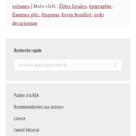
volumes
| Mots-clefs :
Élites locales
,
épigraphie
,
flamines pHc
,
Hispania
,
Kevin Bouillot
,
ordo
decurionum
Recherche rapide
Recherche
:
Publier à la REA
Recommandations aux auteurs
Licence
Comité éditorial