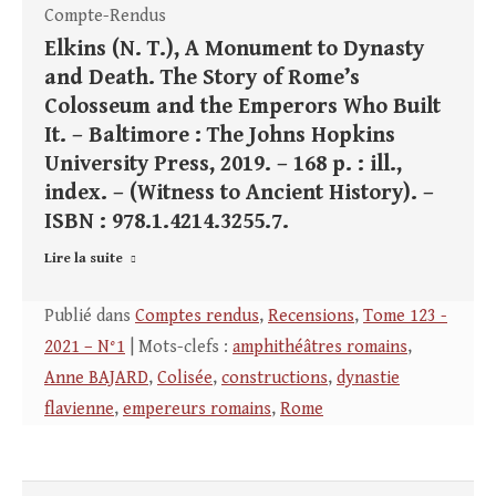
Compte-Rendus
Elkins (N. T.), A Monument to Dynasty
and Death. The Story of Rome’s
Colosseum and the Emperors Who Built
It. – Baltimore : The Johns Hopkins
University Press, 2019. – 168 p. : ill.,
index. – (Witness to Ancient History). –
ISBN : 978.1.4214.3255.7.
Lire la suite
Publié dans
Comptes rendus
,
Recensions
,
Tome 123 -
2021 – N°1
| Mots-clefs :
amphithéâtres romains
,
Anne BAJARD
,
Colisée
,
constructions
,
dynastie
flavienne
,
empereurs romains
,
Rome