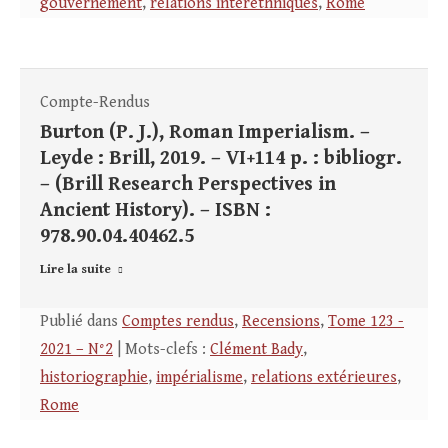
gouvernement
,
relations interethniques
,
Rome
Compte-Rendus
Burton (P. J.), Roman Imperialism. –
Leyde : Brill, 2019. – VI+114 p. : bibliogr.
– (Brill Research Perspectives in
Ancient History). – ISBN :
978.90.04.40462.5
Lire la suite
Publié dans
Comptes rendus
,
Recensions
,
Tome 123 -
2021 – N°2
| Mots-clefs :
Clément Bady
,
historiographie
,
impérialisme
,
relations extérieures
,
Rome