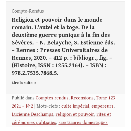
Compte-Rendus
Religion et pouvoir dans le monde
romain. L’autel et la toge. De la
deuxième guerre punique à la fin des
Sévères. – N. Belayche, S. Estienne éds.
– Rennes : Presses Universitaires de
Rennes, 2020. – 412 p. : bibliogr., fig. –
(Histoire, ISSN : 1255.2364). – ISBN :
978.2.7535.7868.5.
Lire la suite
Publié dans
Comptes rendus
,
Recensions
,
Tome 123 -
2021 – N°2
| Mots-clefs :
culte impérial
,
empereurs
,
Lucienne Deschamps
,
religion et pouvoir
,
rites et
cérémonies politiques
,
sanctuaires domestiques