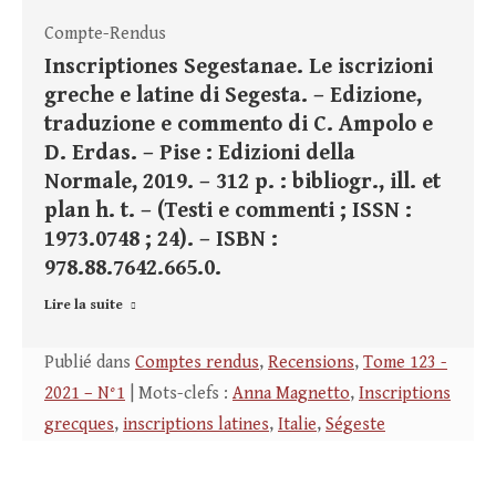
Compte-Rendus
Inscriptiones Segestanae. Le iscrizioni
greche e latine di Segesta. – Edizione,
traduzione e commento di C. Ampolo e
D. Erdas. – Pise : Edizioni della
Normale, 2019. – 312 p. : bibliogr., ill. et
plan h. t. – (Testi e commenti ; ISSN :
1973.0748 ; 24). – ISBN :
978.88.7642.665.0.
Lire la suite
Publié dans
Comptes rendus
,
Recensions
,
Tome 123 -
2021 – N°1
| Mots-clefs :
Anna Magnetto
,
Inscriptions
grecques
,
inscriptions latines
,
Italie
,
Ségeste