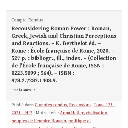
Compte-Rendus
Reconsidering Roman Power : Roman,
Greek, Jewish and Christian Perceptions
and Reactions. – K. Berthelot éd. –
Rome : École française de Rome, 2020. –
527 p. : bibliogr., ill., index. – (Collection
de l’École française de Rome, ISSN :
0223.5099 ; 564). – ISBN :
978.2.7283.1408.9.
Lire la suite
Publié dans
Comptes rendus
,
Recensions
,
Tome 123 -
2021 – N°2
| Mots-clefs :
Anna Heller
,
civilisation
,
peuples de l’empire Romain
,
politique et