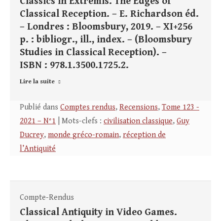
Classics in Extremis. The Edges of
Classical Reception. – E. Richardson éd.
– Londres : Bloomsbury, 2019. – XI+256
p. : bibliogr., ill., index. – (Bloomsbury
Studies in Classical Reception). –
ISBN : 978.1.3500.1725.2.
Lire la suite
Publié dans
Comptes rendus
,
Recensions
,
Tome 123 -
2021 – N°1
| Mots-clefs :
civilisation classique
,
Guy
Ducrey
,
monde gréco-romain
,
réception de
l’Antiquité
Compte-Rendus
Classical Antiquity in Video Games.