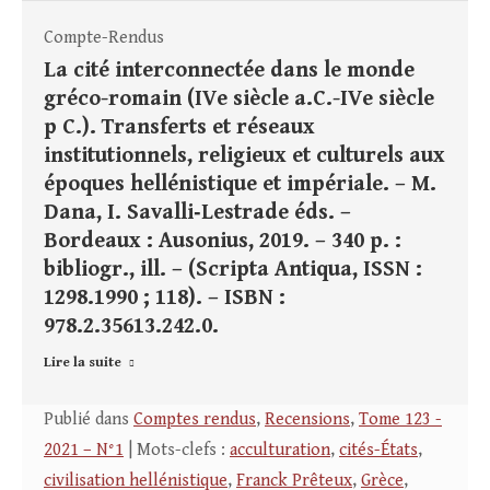
Compte-Rendus
La cité interconnectée dans le monde
gréco-romain (IVe siècle a.C.-IVe siècle
p C.). Transferts et réseaux
institutionnels, religieux et culturels aux
époques hellénistique et impériale. – M.
Dana, I. Savalli‑Lestrade éds. –
Bordeaux : Ausonius, 2019. – 340 p. :
bibliogr., ill. – (Scripta Antiqua, ISSN :
1298.1990 ; 118). – ISBN :
978.2.35613.242.0.
Lire la suite
Publié dans
Comptes rendus
,
Recensions
,
Tome 123 -
2021 – N°1
| Mots-clefs :
acculturation
,
cités-États
,
civilisation hellénistique
,
Franck Prêteux
,
Grèce
,