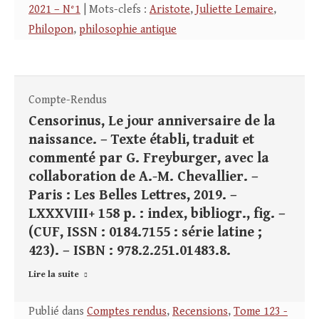
2021 – N°1
| Mots-clefs :
Aristote
,
Juliette Lemaire
,
Philopon
,
philosophie antique
Compte-Rendus
Censorinus, Le jour anniversaire de la
naissance. – Texte établi, traduit et
commenté par G. Freyburger, avec la
collaboration de A.-M. Chevallier. –
Paris : Les Belles Lettres, 2019. –
LXXXVIII+ 158 p. : index, bibliogr., fig. –
(CUF, ISSN : 0184.7155 : série latine ;
423). – ISBN : 978.2.251.01483.8.
Lire la suite
Publié dans
Comptes rendus
,
Recensions
,
Tome 123 -