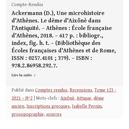
Compte-Rendus
Ackermann (D.), Une microhistoire
d’Athènes. Le dème d’Aixônè dans
l’Antiquité. – Athènes : École française
d’Athènes, 2018. – 617 p. : bibliogr.,
index, fig. h. t. – (Bibliothèque des
Écoles françaises d’Athènes et de Rome,
ISSN : 0257.4101 ; 379). – ISBN :
978.2.86958.292.7.
Lire la suite
Publié dans
Comptes rendus
,
Recensions
,
Tome 123 -
2021 – N°2
| Mots-clefs :
Aixônè
,
Attique
,
dème
ancien
,
Inscriptions grecques
,
Isabelle Pernin
,
prosopographie
,
sources