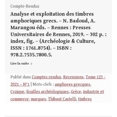
Compte-Rendus
Analyse et exploitation des timbres
amphoriques grecs. – N. Badoud, A.
Marangou éds. – Rennes : Presses
Universitaires de Rennes, 2019. – 302 p. :
index, fig. – (Archéologie & Culture,
ISSN : 1761.8754). – ISBN :
978.2.7535.7800.5.
Lire la suite
Publié dans
Comptes rendus
,
Recensions
,
Tome 123 -
2021 – N°1
| Mots-clefs :
amphores grecques
,
Cyzique
,
fouilles archéologiques
,
Grèce
,
industrie et
commerce
,
marques
,
Thibaut Castelli
,
timbres