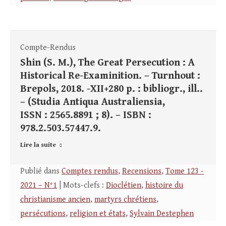
Compte-Rendus
Shin (S. M.), The Great Persecution : A
Historical Re-Examinition. – Turnhout :
Brepols, 2018. -XII+280 p. : bibliogr., ill..
– (Studia Antiqua Australiensia,
ISSN : 2565.8891 ; 8). – ISBN :
978.2.503.57447.9.
Lire la suite
Publié dans
Comptes rendus
,
Recensions
,
Tome 123 -
2021 – N°1
| Mots-clefs :
Dioclétien
,
histoire du
christianisme ancien
,
martyrs chrétiens
,
persécutions
,
religion et états
,
Sylvain Destephen