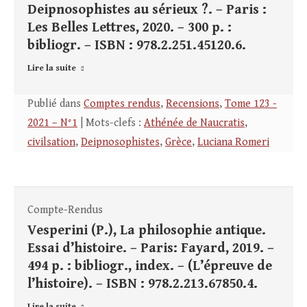
Deipnosophistes au sérieux ?. – Paris :
Les Belles Lettres, 2020. – 300 p. :
bibliogr. – ISBN : 978.2.251.45120.6.
Lire la suite
Publié dans
Comptes rendus
,
Recensions
,
Tome 123 -
2021 – N°1
| Mots-clefs :
Athénée de Naucratis
,
civilsation
,
Deipnosophistes
,
Grèce
,
Luciana Romeri
Compte-Rendus
Vesperini (P.), La philosophie antique.
Essai d’histoire. – Paris: Fayard, 2019. –
494 p. : bibliogr., index. – (L’épreuve de
l’histoire). – ISBN : 978.2.213.67850.4.
Lire la suite