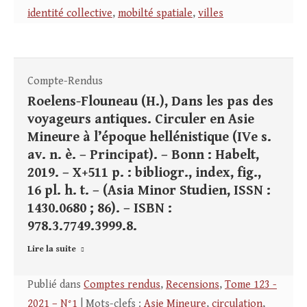
identité collective
,
mobilté spatiale
,
villes
Compte-Rendus
Roelens-Flouneau (H.), Dans les pas des
voyageurs antiques. Circuler en Asie
Mineure à l’époque hellénistique (IVe s.
av. n. è. – Principat). – Bonn : Habelt,
2019. – X+511 p. : bibliogr., index, fig.,
16 pl. h. t. – (Asia Minor Studien, ISSN :
1430.0680 ; 86). – ISBN :
978.3.7749.3999.8.
Lire la suite
Publié dans
Comptes rendus
,
Recensions
,
Tome 123 -
2021 – N°1
| Mots-clefs :
Asie Mineure
,
circulation
,