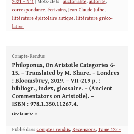
2021 – N°1
| Mots-clefs :
auctorialité
,
autorité
,
correspondance
,
écrivains
,
Jean-Claude Julhe
,
littérature épistolaire antique
,
littérature gréco-
latine
Compte-Rendus
Philoponus, On Aristotle Categories 6-
15. – Translated by M. Share. – Londres
: Bloomsbury, 2019. – VII+219 p. :
bibliogr., index, glossaire. – (Ancient
Commentators on Aristotle). –
ISBN : 978.1.350.11267.4.
Lire la suite
Publié dans
Comptes rendus
,
Recensions
,
Tome 123 -