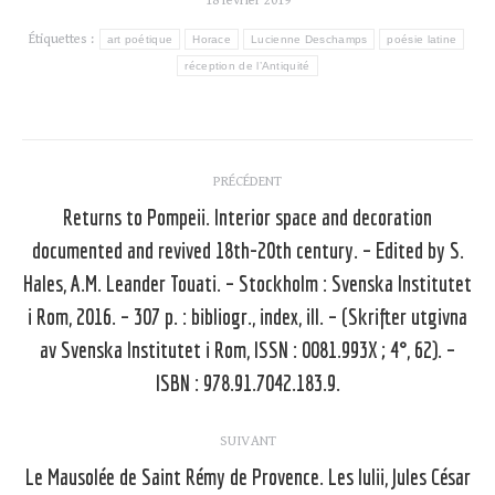
18 février 2019
Étiquettes :
art poétique
Horace
Lucienne Deschamps
poésie latine
réception de l’Antiquité
Navigation
PRÉCÉDENT
article
Returns to Pompeii. Interior space and decoration
documented and revived 18th-20th century. – Edited by S.
Hales, A.M. Leander Touati. – Stockholm : Svenska Institutet
Article
i Rom, 2016. – 307 p. : bibliogr., index, ill. – (Skrifter utgivna
précédent
av Svenska Institutet i Rom, ISSN : 0081.993X ; 4°, 62). –
:
ISBN : 978.91.7042.183.9.
SUIVANT
Le Mausolée de Saint Rémy de Provence. Les Iulii, Jules César