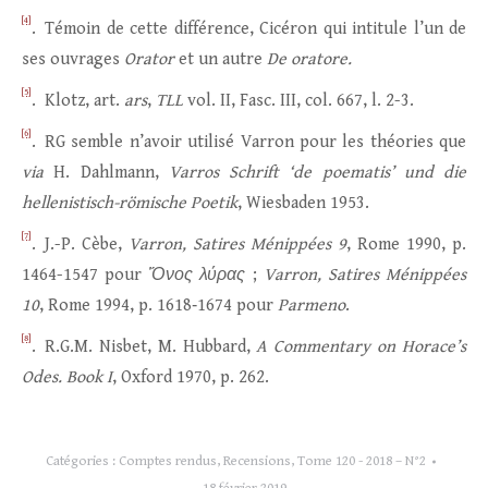
[4]
. Témoin de cette différence, Cicéron qui intitule l’un de
ses ouvrages
Orator
et un autre
De oratore.
[5]
. Klotz, art.
ars
,
TLL
vol. II, Fasc. III, col. 667, l. 2-3.
[6]
. RG semble n’avoir utilisé Varron pour les théories que
via
H. Dahlmann,
Varros Schrift ‘de poematis’ und die
hellenistisch-römische Poetik
, Wiesbaden 1953.
[7]
. J.-P. Cèbe,
Varron, Satires Ménippées 9
, Rome 1990, p.
1464-1547 pour
Ὄνος λύρας
;
Varron, Satires Ménippées
10
, Rome 1994, p. 1618‑1674 pour
Parmeno
.
[8]
. R.G.M. Nisbet, M. Hubbard,
A Commentary on Horace’s
Odes. Book I
, Oxford 1970, p. 262.
Catégories :
Comptes rendus
,
Recensions
,
Tome 120 - 2018 – N°2