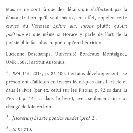
Mais ce ne sont là que des détails qui n’affectent pas la
démonstration qu’il vaut mieux, en effet, appeler cette
œuvre du Vénosan
Épître aux Pisons
plutôt qu’
Art
poétique
et que même si Horace y parle de l’art de la
poésie, il le fait plus en poète qu’en théoricien.
Lucienne Deschamps, Université Bordeaux Montaigne,,
UMR 5607, Institut Ausonius
[1]
.
REA
115, 2013, p. 81-100. Certains développements se
présentent d’ailleurs en termes identiques dans l’article et
dans le livre (par ex. celui sur les Pisons, p. 92 ss dans la
REA
et p. 144 ss dans le livre), avec seulement un mot
changé de loin en loin.
[2]
.
[Horatius] in arte poetica suadet
(
prol.
2).
[3]
.
GLK
I 210.