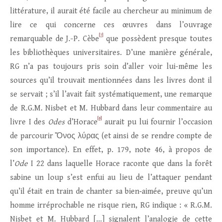
littérature, il aurait été facile au chercheur au minimum de
lire ce qui concerne ces œuvres dans l’ouvrage
[7]
remarquable de J.-P. Cèbe
que possèdent presque toutes
les bibliothèques universitaires. D’une manière générale,
RG n’a pas toujours pris soin d’aller voir lui-même les
sources qu’il trouvait mentionnées dans les livres dont il
se servait ; s’il l’avait fait systématiquement, une remarque
de R.G.M. Nisbet et M. Hubbard dans leur commentaire au
[8]
livre I des
Odes
d’Horace
aurait pu lui fournir l’occasion
de parcourir Ὄνος λύρας (et ainsi de se rendre compte de
son importance). En effet, p. 179, note 46, à propos de
l’
Ode
I 22 dans laquelle Horace raconte que dans la forêt
sabine un loup s’est enfui au lieu de l’attaquer pendant
qu’il était en train de chanter sa bien‑aimée, preuve qu’un
homme irréprochable ne risque rien, RG indique : « R.G.M.
Nisbet et M. Hubbard […] signalent l’analogie de cette