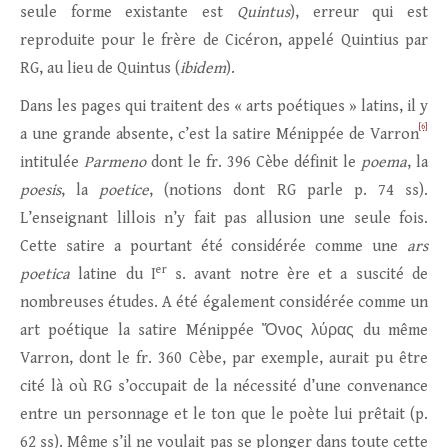
seule forme existante est
Quintus
), erreur qui est
reproduite pour le frère de Cicéron, appelé Quintius par
RG, au lieu de Quintus (
ibidem
).
Dans les pages qui traitent des « arts poétiques » latins, il y
[6]
a une grande absente, c’est la satire Ménippée de Varron
intitulée
Parmeno
dont le fr. 396 Cèbe définit le
poema
, la
poesis
, la
poetice
, (notions dont RG parle p. 74 ss).
L’enseignant lillois n’y fait pas allusion une seule fois.
Cette satire a pourtant été considérée comme une
ars
er
poetica
latine du I
s. avant notre ère et a suscité de
nombreuses études. A été également considérée comme un
art poétique la satire Ménippée Ὄνος λύρας du même
Varron, dont le fr. 360 Cèbe, par exemple, aurait pu être
cité là où RG s’occupait de la nécessité d’une convenance
entre un personnage et le ton que le poète lui prêtait (p.
62 ss). Même s’il ne voulait pas se plonger dans toute cette