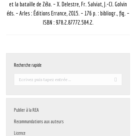
et la bataille de Zéla. – X. Delestre, Fr. Salviat, J.-Cl. Golvin
Article
éds. – Arles : Éditions Errance, 2015. – 176 p. : bibliogr., fig. –
suivant
ISBN : 978.2.87772.584.2.
:
Recherche rapide
Recherche
:
Publier à la REA
Recommandations aux auteurs
Licence