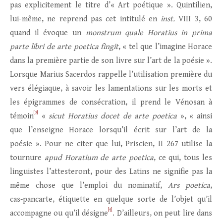
pas explicitement le titre d’« Art poétique ». Quintilien,
lui-même, ne reprend pas cet intitulé en
inst.
VIII 3, 60
quand il évoque un
monstrum quale Horatius in prima
parte libri de arte poetica fingit
, « tel que l’imagine Horace
dans la première partie de son livre sur l’art de la poésie ».
Lorsque Marius Sacerdos rappelle l’utilisation première du
vers élégiaque, à savoir les lamentations sur les morts et
les épigrammes de consécration, il prend le Vénosan à
[3]
témoin
«
sicut Horatius docet de arte poetica
», « ainsi
que l’enseigne Horace lorsqu’il écrit sur l’art de la
poésie ». Pour ne citer que lui, Priscien, II 267 utilise la
tournure
apud Horatium
de arte poetica
, ce qui, tous les
linguistes l’attesteront, pour des Latins ne signifie pas la
même chose que l’emploi du nominatif,
Ars poetica
,
cas‑pancarte, étiquette en quelque sorte de l’objet qu’il
[4]
accompagne ou qu’il désigne
. D’ailleurs, on peut lire dans