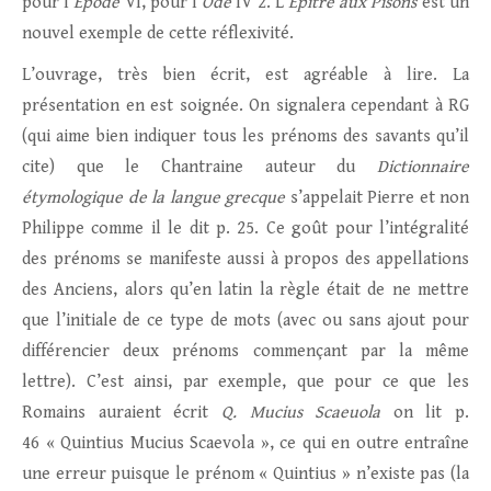
pour l’
Épode
VI, pour l’
Ode
IV 2. L’
Épître aux Pisons
est un
nouvel exemple de cette réflexivité.
L’ouvrage, très bien écrit, est agréable à lire. La
présentation en est soignée. On signalera cependant à RG
(qui aime bien indiquer tous les prénoms des savants qu’il
cite) que le Chantraine auteur du
Dictionnaire
étymologique de la langue grecque
s’appelait Pierre et non
Philippe comme il le dit p. 25. Ce goût pour l’intégralité
des prénoms se manifeste aussi à propos des appellations
des Anciens, alors qu’en latin la règle était de ne mettre
que l’initiale de ce type de mots (avec ou sans ajout pour
différencier deux prénoms commençant par la même
lettre). C’est ainsi, par exemple, que pour ce que les
Romains auraient écrit
Q. Mucius Scaeuola
on lit p.
46 « Quintius Mucius Scaevola », ce qui en outre entraîne
une erreur puisque le prénom « Quintius » n’existe pas (la