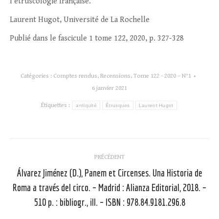
l’étruscologie française.
Laurent Hugot, Université de La Rochelle
Publié dans le fascicule 1 tome 122, 2020, p. 327-328
Catégories :
Comptes rendus
,
Recensions
,
Tome 122 - 2020 – N°1
6 janvier 2021
Étiquettes :
antiquité
Étrusques
Laurent Hugot
Navigation
PRÉCÉDENT
article
Álvarez Jiménez (D.), Panem et Circenses. Una Historia de
Roma a través del circo. – Madrid : Alianza Editorial, 2018. –
Article
précédent
510 p. : bibliogr., ill. – ISBN : 978.84.9181.296.8
: