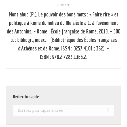
SUIVANT
Montlahuc (P.), Le pouvoir des bons mots : « Faire rire » et
politique à Rome du milieu du IIIe siècle a.C. à l’avènement
des Antonins. – Rome : École française de Rome, 2019. – 500
Article
p. : bibliogr., index. – (Bibliothèque des Écoles françaises
suivant
d’Athènes et de Rome, ISSN : 0257.4101 ; 382). –
:
ISBN : 978.2.7283.1366.2.
Recherche rapide
Recherche
: