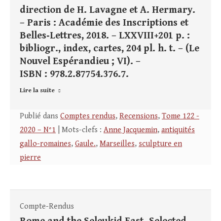
direction de H. Lavagne et A. Hermary.
– Paris : Académie des Inscriptions et
Belles‑Lettres, 2018. – LXXVIII+201 p. :
bibliogr., index, cartes, 204 pl. h. t. – (Le
Nouvel Espérandieu ; VI). –
ISBN : 978.2.87754.376.7.
Lire la suite
Publié dans
Comptes rendus
,
Recensions
,
Tome 122 -
2020 – N°1
| Mots-clefs :
Anne Jacquemin
,
antiquités
gallo-romaines
,
Gaule.
,
Marseilles
,
sculpture en
pierre
Compte-Rendus