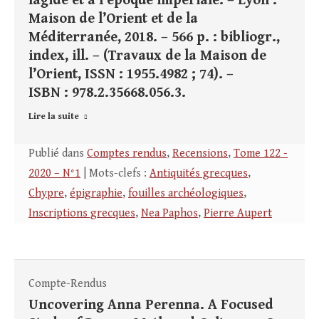
lagide et à l’époque impériale. – Lyon :
Maison de l’Orient et de la
Méditerranée, 2018. – 566 p. : bibliogr.,
index, ill. – (Travaux de la Maison de
l’Orient, ISSN : 1955.4982 ; 74). –
ISBN : 978.2.35668.056.3.
Lire la suite
Publié dans
Comptes rendus
,
Recensions
,
Tome 122 -
2020 – N°1
| Mots-clefs :
Antiquités grecques
,
Chypre
,
épigraphie
,
fouilles archéologiques
,
Inscriptions grecques
,
Nea Paphos
,
Pierre Aupert
Compte-Rendus
Uncovering Anna Perenna. A Focused