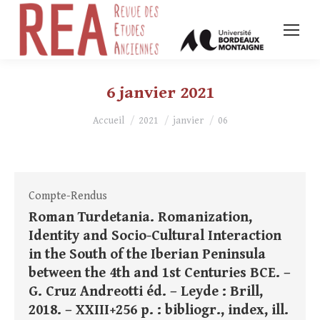
6 janvier 2021
Vous êtes ici :
Accueil
2021
janvier
06
Compte-Rendus
Roman Turdetania. Romanization,
Identity and Socio-Cultural Interaction
in the South of the Iberian Peninsula
between the 4th and 1st Centuries BCE. –
G. Cruz Andreotti éd. – Leyde : Brill,
2018. – XXIII+256 p. : bibliogr., index, ill.