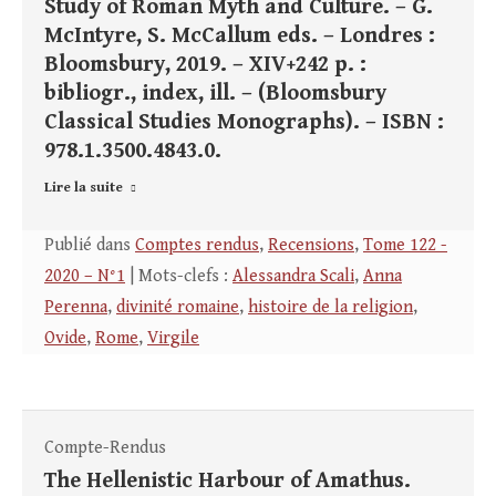
Study of Roman Myth and Culture. – G.
McIntyre, S. McCallum eds. – Londres :
Bloomsbury, 2019. – XIV+242 p. :
bibliogr., index, ill. – (Bloomsbury
Classical Studies Monographs). – ISBN :
978.1.3500.4843.0.
Lire la suite
Publié dans
Comptes rendus
,
Recensions
,
Tome 122 -
2020 – N°1
| Mots-clefs :
Alessandra Scali
,
Anna
Perenna
,
divinité romaine
,
histoire de la religion
,
Ovide
,
Rome
,
Virgile
Compte-Rendus
The Hellenistic Harbour of Amathus.