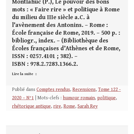
Montlahuc (P.), Le pouvoir des bons
mots : « Faire rire » et politique à Rome
du milieu du IIIe siècle a.C. à
l’avènement des Antonins. – Rome :
École française de Rome, 2019. – 500 p. :
bibliogr., index. – (Bibliothèque des
Écoles françaises d’Athènes et de Rome,
ISSN : 0257.4101 ; 382). –
ISBN : 978.2.7283.1366.2.
Lire la suite
Publié dans
Comptes rendus
,
Recensions
,
Tome 122 -
2020 – N°1
| Mots-clefs :
humour romain
,
politique
,
rhétorique antique
,
rire
,
Rome
,
Sarah Rey