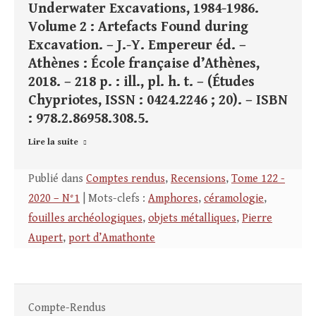
Underwater Excavations, 1984-1986.
Volume 2 : Artefacts Found during
Excavation. – J.-Y. Empereur éd. –
Athènes : École française d’Athènes,
2018. – 218 p. : ill., pl. h. t. – (Études
Chypriotes, ISSN : 0424.2246 ; 20). – ISBN
: 978.2.86958.308.5.
Lire la suite
Publié dans
Comptes rendus
,
Recensions
,
Tome 122 -
2020 – N°1
| Mots-clefs :
Amphores
,
céramologie
,
fouilles archéologiques
,
objets métalliques
,
Pierre
Aupert
,
port d’Amathonte
Compte-Rendus