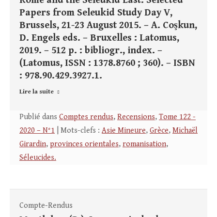
Rome and the Seleukid East. Selected
Papers from Seleukid Study Day V,
Brussels, 21-23 August 2015. – A. Coşkun,
D. Engels eds. – Bruxelles : Latomus,
2019. – 512 p. : bibliogr., index. –
(Latomus, ISSN : 1378.8760 ; 360). – ISBN
: 978.90.429.3927.1.
Lire la suite
Publié dans
Comptes rendus
,
Recensions
,
Tome 122 -
2020 – N°1
| Mots-clefs :
Asie Mineure
,
Grèce
,
Michaël
Girardin
,
provinces orientales
,
romanisation
,
Séleucides.
Compte-Rendus