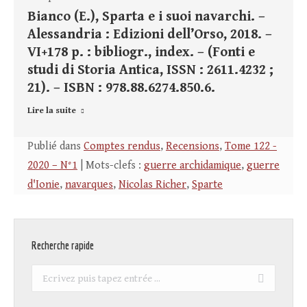
Bianco (E.), Sparta e i suoi navarchi. –
Alessandria : Edizioni dell’Orso, 2018. –
VI+178 p. : bibliogr., index. – (Fonti e
studi di Storia Antica, ISSN : 2611.4232 ;
21). – ISBN : 978.88.6274.850.6.
Lire la suite
Publié dans
Comptes rendus
,
Recensions
,
Tome 122 -
2020 – N°1
| Mots-clefs :
guerre archidamique
,
guerre
d'Ionie
,
navarques
,
Nicolas Richer
,
Sparte
Recherche rapide
Recherche
: