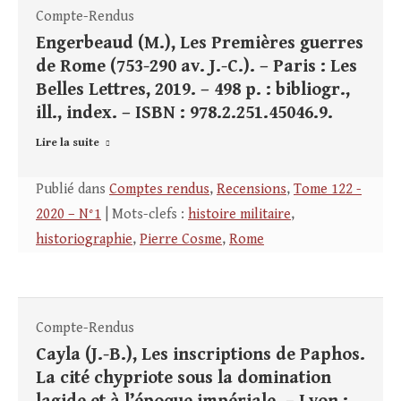
Compte-Rendus
Engerbeaud (M.), Les Premières guerres
de Rome (753-290 av. J.-C.). – Paris : Les
Belles Lettres, 2019. – 498 p. : bibliogr.,
ill., index. – ISBN : 978.2.251.45046.9.
Lire la suite
Publié dans
Comptes rendus
,
Recensions
,
Tome 122 -
2020 – N°1
| Mots-clefs :
histoire militaire
,
historiographie
,
Pierre Cosme
,
Rome
Compte-Rendus
Cayla (J.-B.), Les inscriptions de Paphos.
La cité chypriote sous la domination