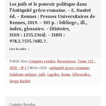
Les juifs et le pouvoir politique dans
l’Antiquité gréco-romaine. – E. Nantet
éd. – Rennes : Presses Universitaires de
Rennes, 2019. – 303 p. : bibliogr., ill.,
index, glossaire. – (Histoire,
ISSN : 1255.2364). – ISBN :
978.2.7535.7682.7.
Lire la suite
Publié dans
Comptes rendus
,
Recensions
,
Tome 122 -
2020 – N°1
| Mots-clefs :
antiquité greco-romaine
,
Judaïsme antique
,
juifs
,
Lagides
,
Rome
,
Séleucides.
,
Serge Bardet
Compte-Rendus