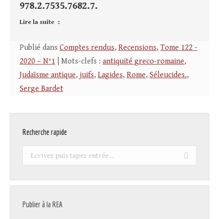
978.2.7535.7682.7.
Lire la suite
Publié dans
Comptes rendus
,
Recensions
,
Tome 122 -
2020 – N°1
| Mots-clefs :
antiquité greco-romaine
,
Judaïsme antique
,
juifs
,
Lagides
,
Rome
,
Séleucides.
,
Serge Bardet
Recherche rapide
Recherche
:
Publier à la REA