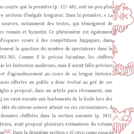
us courte que la première (p. 327-481, soit un peu plus
tre sections d’inégale longueur. Dans la première, «
La
es sources, notamment des textes, qui témoignent de
res romain et byzantin. Ce phénomène est également
d’espaces voués à des compétitions hippiques, dans
alement la question du nombre de spectateurs dans le
 382-383. Comme il le précise lui‑même, les chiffres
 les historiens modernes, mais il aurait fallu préciser
et d’agrandissement au cours de sa longue histoire,
laces offertes au public a donc évolué au gré de ces
iglio a proposé, dans un article paru récemment, une
AJ en vient ensuite aux hurlements de la foule lors des
idée du niveau sonore atteint en ces circonstances, il
données chiffrées dans la section suivante (p. 383).
sticien, avait proposé plusieurs estimations du volume
[15]
que
. Dans la deuxième section «
El circo como espacio