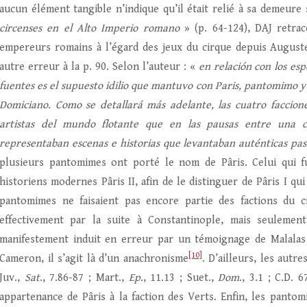
aucun élément tangible n’indique qu’il était relié à sa demeure 
circenses en el Alto Imperio romano
» (p. 64-124), DAJ retrac
empereurs romains à l’égard des jeux du cirque depuis August
autre erreur à la p. 90. Selon l’auteur : «
en relación con los es
fuentes es el supuesto idilio que mantuvo con Paris, pantomimo y b
Domiciano. Como se detallará más adelante, las cuatro faccione
artistas del mundo flotante que en las pausas entre una c
representaban escenas e historias que levantaban auténticas pas
plusieurs pantomimes ont porté le nom de Pâris. Celui qui 
historiens modernes Pâris II, afin de le distinguer de Pâris I q
pantomimes ne faisaient pas encore partie des factions du 
effectivement par la suite à Constantinople, mais seulemen
manifestement induit en erreur par un témoignage de Malalas
[10]
Cameron, il s’agit là d’un anachronisme
. D’ailleurs, les autr
Juv.,
Sat
., 7.86-87 ; Mart.,
Ep
., 11.13 ; Suet.,
Dom
., 3.1 ; C.D.
appartenance de Pâris à la faction des Verts. Enfin, les panto