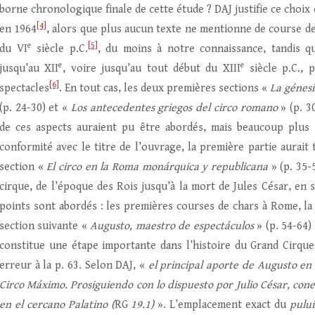
borne chronologique finale de cette étude ? DAJ justifie ce choix 
[4]
en 1964
, alors que plus aucun texte ne mentionne de course d
e
[5]
du VI
siècle p.C.
, du moins à notre connaissance, tandis q
e
e
jusqu’au XII
, voire jusqu’au tout début du XIII
siècle p.C., 
[6]
spectacles
. En tout cas, les deux premières sections «
La génesi
(p. 24-30) et «
Los antecedentes griegos del circo romano
» (p. 3
de ces aspects auraient pu être abordés, mais beaucoup plus 
conformité avec le titre de l’ouvrage, la première partie aurait
section «
El circo en la Roma monárquica y republicana
» (p. 35-
cirque, de l’époque des Rois jusqu’à la mort de Jules César, en
points sont abordés : les premières courses de chars à Rome, l
section suivante «
Augusto, maestro de espectáculos
» (p. 54-64)
constitue une étape importante dans l’histoire du Grand Cirqu
erreur à la p. 63. Selon DAJ, «
el principal aporte de Augusto en
Circo Máximo. Prosiguiendo con lo dispuesto por Julio César, cone
en el cercano Palatino (
RG
19.1)
». L’emplacement exact du
pulu