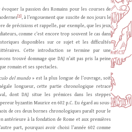
r évoquer la passion des Romains pour les courses de
[3]
 modernes
, à l’engouement que suscite de nos jours le
re de précisions et rappelle, par exemple, que les jeux
diateurs, comme c’est encore trop souvent le cas dans
storiques disponibles sur ce sujet et les difficultés
 littéraires. Cette introduction se termine par une
avons trouvé dommage que DAJ n’ait pas pris la peine
que romain et ses spectacles.
áculo del mundo
» est la plus longue de l’ouvrage, soit
inégale longueur, cette partie chronologique retrace
eval, dont DAJ situe les prémices dans les steppes
’empereur byzantin Maurice en 602 p.C. Eu égard au sous-
hoix de ces deux bornes chronologiques paraît pour le
en antérieure à la fondation de Rome et aux premières
’autre part, pourquoi avoir choisi l’année 602 comme