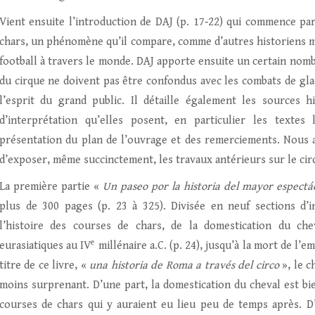
Vient ensuite l’introduction de DAJ (p. 17‑22) qui commence pa
chars, un phénomène qu’il compare, comme d’autres historiens
football à travers le monde. DAJ apporte ensuite un certain nomb
du cirque ne doivent pas être confondus avec les combats de gla
l’esprit du grand public. Il détaille également les sources hi
d’interprétation qu’elles posent, en particulier les textes
présentation du plan de l’ouvrage et des remerciements. Nous 
d’exposer, même succinctement, les travaux antérieurs sur le cir
La première partie «
Un paseo por la historia del mayor espect
plus de 300 pages (p. 23 à 325). Divisée en neuf sections d’
l’histoire des courses de chars, de la domestication du ch
e
eurasiatiques au IV
millénaire a.C. (p. 24), jusqu’à la mort de l
titre de ce livre, «
una historia de Roma a trav
és del circo
», le c
moins surprenant. D’une part, la domestication du cheval est bi
courses de chars qui y auraient eu lieu peu de temps après. D