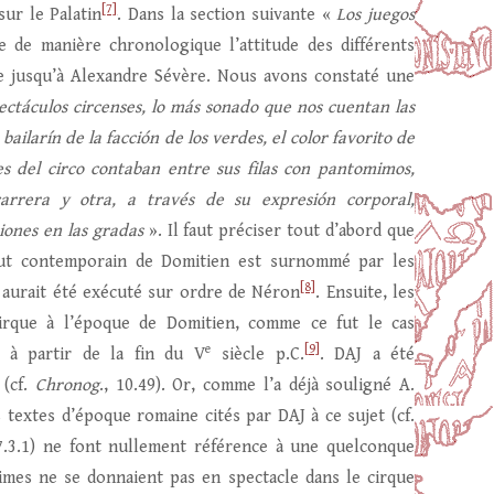
[7]
sur le Palatin
. Dans la section suivante «
Los juegos
e de manière chronologique l’attitude des différents
e jusqu’à Alexandre Sévère. Nous avons constaté une
pectáculos circenses, lo más sonado que nos cuentan las
ailarín de la facción de los verdes, el color favorito de
s del circo contaban entre sus filas con pantomimos,
arrera y otra, a través de su expresión corporal,
iones en las gradas
». Il faut préciser tout d’abord que
fut contemporain de Domitien est surnommé par les
[8]
ui aurait été exécuté sur ordre de Néron
. Ensuite, les
cirque à l’époque de Domitien, comme ce fut le cas
e
[9]
t à partir de la fin du V
siècle p.C.
. DAJ a été
 (cf.
Chronog
., 10.49). Or, comme l’a déjà souligné A.
es textes d’époque romaine cités par DAJ à ce sujet (cf.
 67.3.1) ne font nullement référence à une quelconque
mimes ne se donnaient pas en spectacle dans le cirque