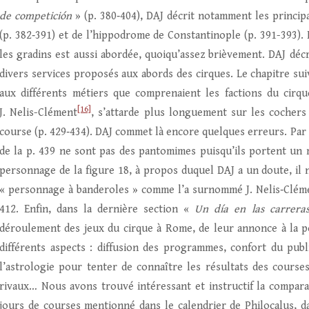
de competición
» (p. 380‑404), DAJ décrit notamment les princi
(p. 382‑391) et de l’hippodrome de Constantinople (p. 391-393). 
les gradins est aussi abordée, quoiqu’assez brièvement. DAJ décri
divers services proposés aux abords des cirques. Le chapitre su
aux différents métiers que comprenaient les factions du cirqu
[16]
J. Nelis-Clément
, s’attarde plus longuement sur les cochers 
course (p. 429‑434). DAJ commet là encore quelques erreurs. Par
de la p. 439 ne sont pas des pantomimes puisqu’ils portent un
personnage de la figure 18, à propos duquel DAJ a un doute, il 
« personnage à banderoles » comme l’a surnommé J. Nelis‑Clém
412. Enfin, dans la dernière section «
Un día en las carrera
déroulement des jeux du cirque à Rome, de leur annonce à la pop
différents aspects : diffusion des programmes, confort du publ
l’astrologie pour tenter de connaître les résultats des courses
rivaux… Nous avons trouvé intéressant et instructif la compara
jours de courses mentionné dans le calendrier de Philocalus, d