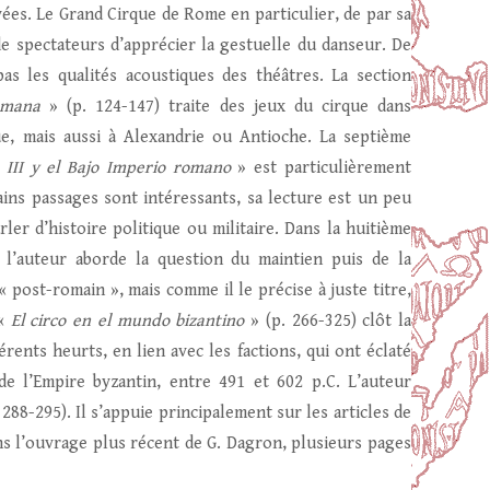
ées. Le Grand Cirque de Rome en particulier, de par sa
e spectateurs d’apprécier la gestuelle du danseur. De
s les qualités acoustiques des théâtres. La section
omana
» (p. 124-147) traite des jeux du cirque dans
que, mais aussi à Alexandrie ou Antioche. La septième
o III y el Bajo Imperio romano
» est particulièrement
tains passages sont intéressants, sa lecture est un peu
ler d’histoire politique ou militaire. Dans la huitième
 l’auteur aborde la question du maintien puis de la
 « post-romain », mais comme il le précise à juste titre,
 «
El circo en el mundo bizantino
» (p. 266-325) clôt la
érents heurts, en lien avec les factions, qui ont éclaté
de l’Empire byzantin, entre 491 et 602 p.C. L’auteur
 288-295). Il s’appuie principalement sur les articles de
ns l’ouvrage plus récent de G. Dagron, plusieurs pages