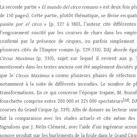
La seconde partie «
El mundo del circo romano
» est deux fois pl
de 150 pages). Cette partie, plutôt thématique, se divise en qua
pasión por el circo
» (p. 327 à 380), l’auteur cite différent
l’engouement suscité par les courses de chars dans les empi
confirmé par la présence de cirques, ou parfois simplement 
plusieurs cités de l’Empire romain (p. 329-330). DAJ aborde ég
Circus Maximus
(p. 330), sujet sur lequel il revient aux p.
mentionnés dans les textes anciens ont été amplement discutés par
que le
Circus Maximus
a connu plusieurs phases de réfection 
notamment à la suite de différents incendies. Le nombre de p
transformations. En ce qui concerne l’époque trajane, M. Buonf
[14]
fourchette comprise entre 200 000 et 225 000 spectateurs
. D
courses du Grand Cirque (p. 339). Afin de donner au lecteur une 
fait la comparaison avec les stades actuels et cite même des 
Signalons que J. Nelis-Clément, avec l’aide d’un ingénieur acou
sonore produit par les hurlements de la foule dans le Grand Cir