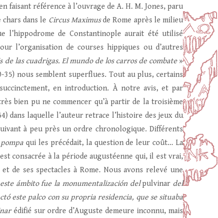
en faisant référence à l’ouvrage de A. H. M. Jones, paru
e chars dans le
Circus Maximus
de Rome après le milieu
ue l’hippodrome de Constantinople aurait été utilisé
pour l’organisation de courses hippiques ou d’autres
s de las cuadrigas. El mundo de los carros de combate
»
0-35) nous semblent superflues. Tout au plus, certains
succinctement, en introduction. À notre avis, et par
 très bien pu ne commencer qu’à partir de la troisième
54) dans laquelle l’auteur retrace l’histoire des jeux du
 suivant à peu près un ordre chronologique. Différents
a
pompa
qui les précédait, la question de leur coût… La
 est consacrée à la période augustéenne qui, il est vrai,
e et de ses spectacles à Rome. Nous avons relevé une
 este ámbito fue la monumentalización del
pulvinar
del
ctó este palco con su propria residencia, que se situaba
inar
édifié sur ordre d’Auguste demeure inconnu, mais