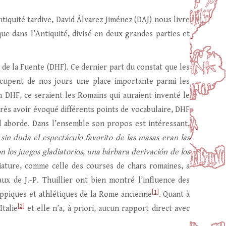
tiquité tardive, David Álvarez Jiménez (DAJ) nous livre
ue dans l’Antiquité, divisé en deux grandes parties et
de la Fuente (DHF). Ce dernier part du constat que les
occupent de nos jours une place importante parmi les
on DHF, ce seraient les Romains qui auraient inventé le
rès avoir évoqué différents points de vocabulaire, DHF
il aborde. Dans l’ensemble son propos est intéressant,
«
sin duda el espectáculo favorito de las masas eran las
 los juegos gladiatorios,
una bárbara derivación de los
diature, comme celle des courses de chars romaines, a
ux de J.-P. Thuillier ont bien montré l’influence des
[1]
ippiques et athlétiques de la Rome ancienne
. Quant à
[2]
Italie
et elle n’a, à priori, aucun rapport direct avec