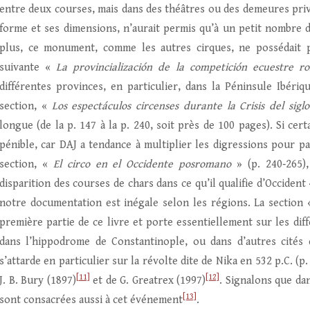
entre deux courses, mais dans des théâtres ou des demeures priv
forme et ses dimensions, n’aurait permis qu’à un petit nombre d
plus, ce monument, comme les autres cirques, ne possédait pa
suivante «
La provincialización de la competición ecuestre r
différentes provinces, en particulier, dans la Péninsule Ibéri
section, «
Los espectáculos circenses durante la Crisis del sigl
longue (de la p. 147 à la p. 240, soit près de 100 pages). Si cer
pénible, car DAJ a tendance à multiplier les digressions pour par
section, «
El circo en el Occidente posromano
» (p. 240‑265),
disparition des courses de chars dans ce qu’il qualifie d’Occident
notre documentation est inégale selon les régions. La section
première partie de ce livre et porte essentiellement sur les diff
dans l’hippodrome de Constantinople, ou dans d’autres cités 
s’attarde en particulier sur la révolte dite de Nika en 532 p.C. (p.
[11]
[12]
J. B. Bury (1897)
et de G. Greatrex (1997)
. Signalons que da
[13]
sont consacrées aussi à cet événement
.