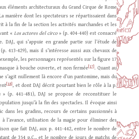
paux éléments architecturaux du Grand Cirque de Rome
La manière dont les spectateurs se répartissaient dans
t à la fin de la section les activités marchandes et les
ivant «
Los actores del circo
» (p. 404-440) est consacré
e. DAJ, qui s’appuie en grande partie sur l’étude de
(p. 413‑429), mais il s’intéresse aussi aux chevaux de
 exemple, les personnages représentés sur la figure 17
[17]
 masque à bouche ouverte, et non fermée
. Quant au
ne s’agit nullement là encore d’un pantomime, mais du
[18]
ent
, et dont DAJ décrit pourtant bien le rôle à la p.
s
» (p. 441-481), DAJ se propose de reconstituer le
ulation jusqu’à la fin des spectacles. Il évoque ainsi
ic dans les gradins, recours de certains passionnés à
 à l’avance, utilisation de la magie pour éliminer des
ison que fait DAJ, aux p. 441-442, entre le nombre de
atant de 354 p.C., et le nombre de jours de matchs de