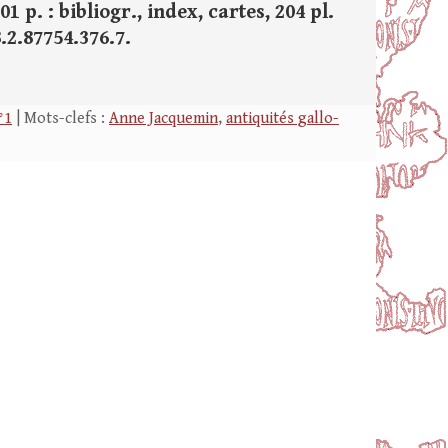
1 p. : bibliogr., index, cartes, 204 pl.
8.2.87754.376.7.
°1
| Mots-clefs :
Anne Jacquemin
,
antiquités gallo-