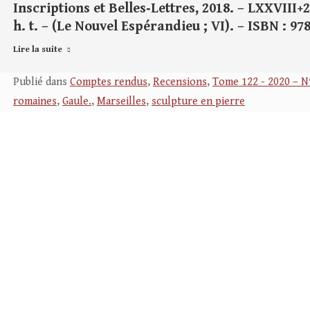
Inscriptions et Belles‑Lettres, 2018. – LXXVIII+20
h. t. – (Le Nouvel Espérandieu ; VI). – ISBN : 97
Lire la suite
Publié dans
Comptes rendus
,
Recensions
,
Tome 122 - 2020 – N
romaines
,
Gaule.
,
Marseilles
,
sculpture en pierre