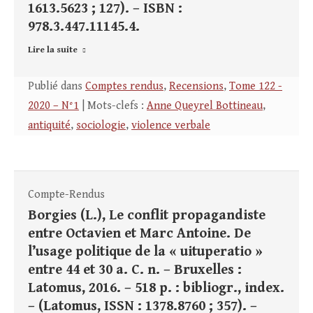
1613.5623 ; 127). – ISBN :
978.3.447.11145.4.
Lire la suite
Publié dans
Comptes rendus
,
Recensions
,
Tome 122 -
2020 – N°1
| Mots-clefs :
Anne Queyrel Bottineau
,
antiquité
,
sociologie
,
violence verbale
Compte-Rendus
Borgies (L.), Le conflit propagandiste
entre Octavien et Marc Antoine. De
l’usage politique de la « uituperatio »
entre 44 et 30 a. C. n. – Bruxelles :
Latomus, 2016. – 518 p. : bibliogr., index.
– (Latomus, ISSN : 1378.8760 ; 357). –