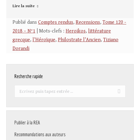
Lire la suite
Publié dans
Comptes rendus
,
Recensions
,
Tome 120 -
2018 – N°1
| Mots-clefs :
Heroikos
,
littérature
grecque
,
l’Héroïque
,
Philostrate l’Ancien
,
Tiziano
Dorandi
Recherche rapide
Recherche
:
Publier à la REA
Recommandations aux auteurs