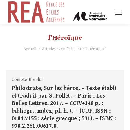
l’Héroïque
Vous êtes ici :
Accueil
Articles avec l’étiquette "l’Héroïque"
Compte-Rendus
Philostrate, Sur les héros. – Texte établi
et traduit par S. Follet. – Paris : Les
Belles Lettres, 2017. – CCIV+348 p. :
bibliogr., index, pl. h. t. – (CUF, ISSN :
0184.7155 : série grecque ; 531). – ISBN :
978.2.251.00617.8.