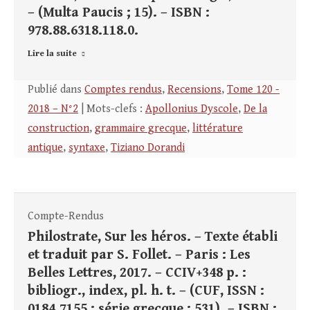
– (Multa Paucis ; 15). – ISBN :
978.88.6318.118.0.
Lire la suite
Publié dans
Comptes rendus
,
Recensions
,
Tome 120 -
2018 – N°2
| Mots-clefs :
Apollonius Dyscole
,
De la
construction
,
grammaire grecque
,
littérature
antique
,
syntaxe
,
Tiziano Dorandi
Compte-Rendus
Philostrate, Sur les héros. – Texte établi
et traduit par S. Follet. – Paris : Les
Belles Lettres, 2017. – CCIV+348 p. :
bibliogr., index, pl. h. t. – (CUF, ISSN :
0184.7155 : série grecque ; 531). – ISBN :