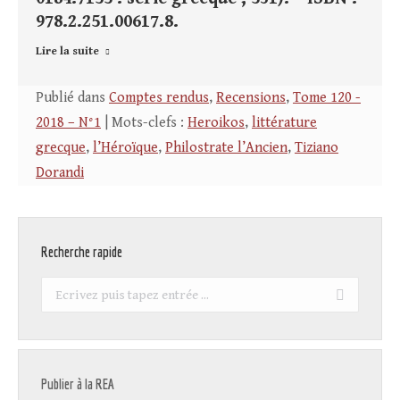
978.2.251.00617.8.
Lire la suite
Publié dans
Comptes rendus
,
Recensions
,
Tome 120 -
2018 – N°1
| Mots-clefs :
Heroikos
,
littérature
grecque
,
l’Héroïque
,
Philostrate l’Ancien
,
Tiziano
Dorandi
Recherche rapide
Recherche
:
Publier à la REA