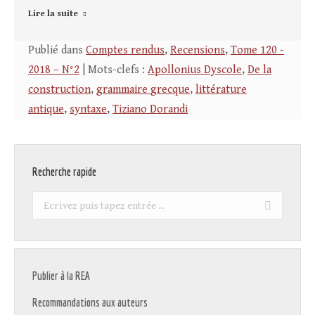
Lire la suite
Publié dans
Comptes rendus
,
Recensions
,
Tome 120 -
2018 – N°2
| Mots-clefs :
Apollonius Dyscole
,
De la
construction
,
grammaire grecque
,
littérature
antique
,
syntaxe
,
Tiziano Dorandi
Recherche rapide
Recherche
:
Publier à la REA
Recommandations aux auteurs