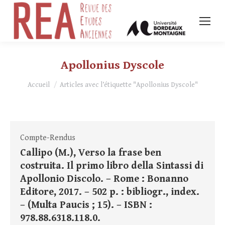
Apollonius Dyscole
Vous êtes ici :
Accueil
Articles avec l’étiquette "Apollonius Dyscole"
Compte-Rendus
Callipo (M.), Verso la frase ben
costruita. Il primo libro della Sintassi di
Apollonio Discolo. – Rome : Bonanno
Editore, 2017. – 502 p. : bibliogr., index.
– (Multa Paucis ; 15). – ISBN :
978.88.6318.118.0.