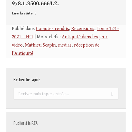
978.1.3500.6663.2.
Lire la suite
Publié dans
Comptes rendus
,
Recensions
,
Tome 123 -
2021 – N°1
| Mots-clefs :
Antiquité dans les jeux
vidéo
,
Mathieu Scapin
,
médias
,
réception de
l’Antiquité
Recherche rapide
Recherche
:
Publier à la REA