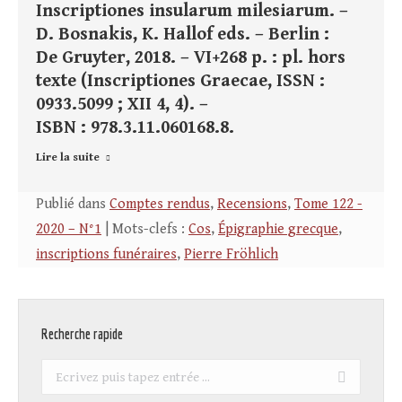
Inscriptiones insularum milesiarum. –
D. Bosnakis, K. Hallof eds. – Berlin :
De Gruyter, 2018. – VI+268 p. : pl. hors
texte (Inscriptiones Graecae, ISSN :
0933.5099 ; XII 4, 4). –
ISBN : 978.3.11.060168.8.
Lire la suite
Publié dans
Comptes rendus
,
Recensions
,
Tome 122 -
2020 – N°1
| Mots-clefs :
Cos
,
Épigraphie grecque
,
inscriptions funéraires
,
Pierre Fröhlich
Recherche rapide
Recherche
: