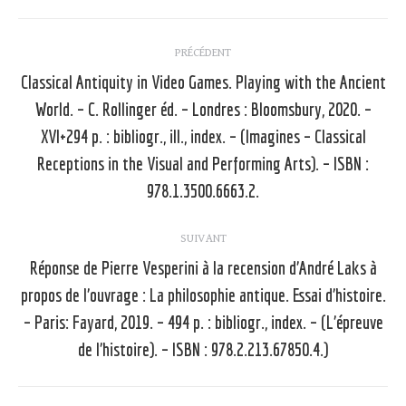
Navigation
PRÉCÉDENT
article
Classical Antiquity in Video Games. Playing with the Ancient
World. – C. Rollinger éd. – Londres : Bloomsbury, 2020. –
XVI+294 p. : bibliogr., ill., index. – (Imagines – Classical
Article
précédent
Receptions in the Visual and Performing Arts). – ISBN :
:
978.1.3500.6663.2.
SUIVANT
Réponse de Pierre Vesperini à la recension d’André Laks à
propos de l’ouvrage : La philosophie antique. Essai d’histoire.
Article
– Paris: Fayard, 2019. – 494 p. : bibliogr., index. – (L’épreuve
suivant
de l’histoire). – ISBN : 978.2.213.67850.4.)
: