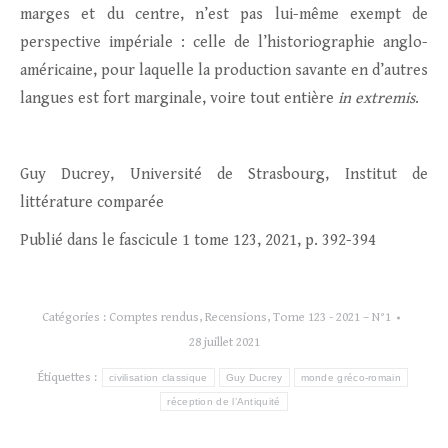
marges et du centre, n’est pas lui-même exempt de
perspective impériale : celle de l’historiographie anglo-
américaine, pour laquelle la production savante en d’autres
langues est fort marginale, voire tout entière
in extremis
.
Guy Ducrey, Université de Strasbourg, Institut de
littérature comparée
Publié dans le fascicule 1 tome 123, 2021, p. 392-394
Catégories :
Comptes rendus
,
Recensions
,
Tome 123 - 2021 – N°1
28 juillet 2021
Étiquettes :
civilisation classique
Guy Ducrey
monde gréco-romain
réception de l’Antiquité