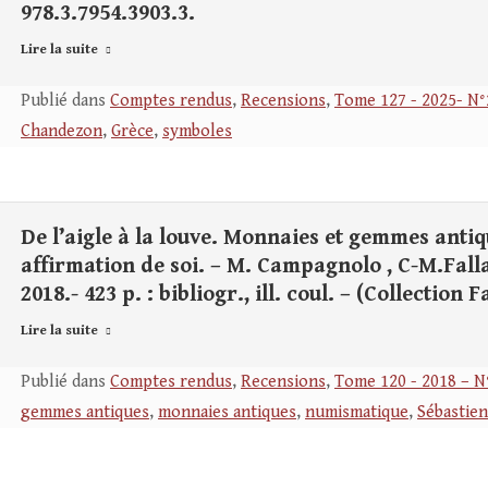
978.3.7954.3903.3.
Lire la suite
Publié dans
Comptes rendus
,
Recensions
,
Tome 127 - 2025- N°
Chandezon
,
Grèce
,
symboles
De l’aigle à la louve. Monnaies et gemmes anti
affirmation de soi. – M. Campagnolo , C-M.Falla
2018.- 423 p. : bibliogr., ill. coul. – (Collection 
Lire la suite
Publié dans
Comptes rendus
,
Recensions
,
Tome 120 - 2018 – N
gemmes antiques
,
monnaies antiques
,
numismatique
,
Sébastie