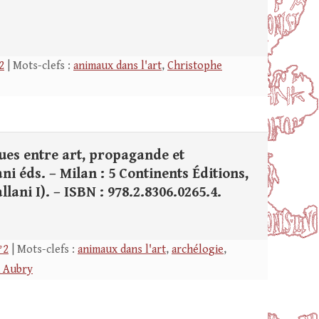
2
| Mots-clefs :
animaux dans l'art
,
Christophe
ques entre art, propagande et
ni éds. – Milan : 5 Continents Éditions,
Fallani I). – ISBN : 978.2.8306.0265.4.
°2
| Mots-clefs :
animaux dans l'art
,
archélogie
,
n Aubry