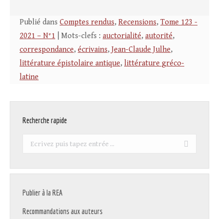
Publié dans
Comptes rendus
,
Recensions
,
Tome 123 -
2021 – N°1
| Mots-clefs :
auctorialité
,
autorité
,
correspondance
,
écrivains
,
Jean-Claude Julhe
,
littérature épistolaire antique
,
littérature gréco-
latine
Recherche rapide
Recherche
:
Publier à la REA
Recommandations aux auteurs