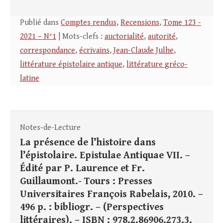
Publié dans
Comptes rendus
,
Recensions
,
Tome 123 -
2021 – N°1
| Mots-clefs :
auctorialité
,
autorité
,
correspondance
,
écrivains
,
Jean-Claude Julhe
,
littérature épistolaire antique
,
littérature gréco-
latine
Notes-de-Lecture
La présence de l’histoire dans
l’épistolaire. Epistulae Antiquae VII. –
Édité par P. Laurence et Fr.
Guillaumont.- Tours : Presses
Universitaires François Rabelais, 2010. –
496 p. : bibliogr. – (Perspectives
littéraires). – ISBN : 978.2.86906.273.3.