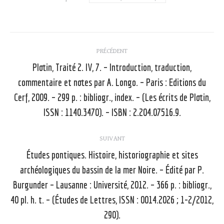
Navigation
PRÉCÉDENT
article
Plotin, Traité 2. IV, 7. – Introduction, traduction,
commentaire et notes par A. Longo. – Paris : Editions du
Article
Cerf, 2009. – 299 p. : bibliogr., index. – (Les écrits de Plotin,
précédent
ISSN : 1140.3470). – ISBN : 2.204.07516.9.
:
SUIVANT
Études pontiques. Histoire, historiographie et sites
archéologiques du bassin de la mer Noire. – Édité par P.
Burgunder – Lausanne : Université, 2012. – 366 p. : bibliogr.,
Article
suivant
40 pl. h. t. – (Études de Lettres, ISSN : 0014.2026 ; 1-2/2012,
:
290).