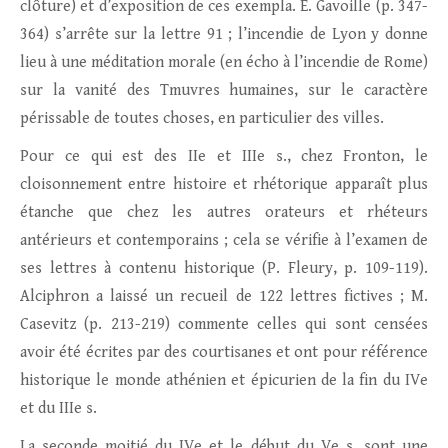
clôture) et d’exposition de ces exempla. É. Gavoille (p. 347-
364) s’arrête sur la lettre 91 ; l’incendie de Lyon y donne
lieu à une méditation morale (en écho à l’incendie de Rome)
sur la vanité des Tmuvres humaines, sur le caractère
périssable de toutes choses, en particulier des villes.
Pour ce qui est des IIe et IIIe s., chez Fronton, le
cloisonnement entre histoire et rhétorique apparaît plus
étanche que chez les autres orateurs et rhéteurs
antérieurs et contemporains ; cela se vérifie à l’examen de
ses lettres à contenu historique (P. Fleury, p. 109-119).
Alciphron a laissé un recueil de 122 lettres fictives ; M.
Casevitz (p. 213-219) commente celles qui sont censées
avoir été écrites par des courtisanes et ont pour référence
historique le monde athénien et épicurien de la fin du IVe
et du IIIe s.
La seconde moitié du IVe et le début du Ve s. sont une