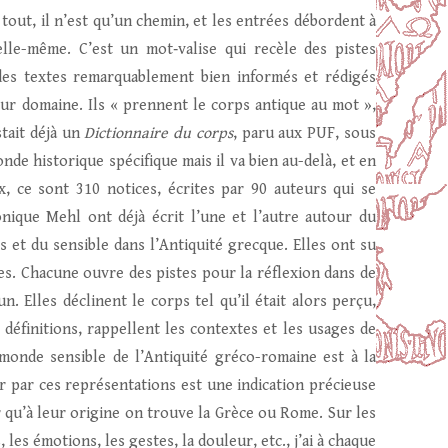
tout, il n’est qu’un chemin, et les entrées débordent à
elle-même. C’est un mot‑valise qui recèle des pistes
 des textes remarquablement bien informés et rédigés
ur domaine. Ils « prennent le corps antique au mot »,
stait déjà un
Dictionnaire du corps
, paru aux PUF, sous
nde historique spécifique mais il va bien au-delà, et en
x, ce sont 310 notices, écrites par 90 auteurs qui se
nique Mehl ont déjà écrit l’une et l’autre autour du
s et du sensible dans l’Antiquité grecque. Elles ont su
es. Chacune ouvre des pistes pour la réflexion dans de
lles déclinent le corps tel qu’il était alors perçu,
 définitions, rappellent les contextes et les usages de
monde sensible de l’Antiquité gréco-romaine est à la
 par ces représentations est une indication précieuse
r qu’à leur origine on trouve la Grèce ou Rome. Sur les
 les émotions, les gestes, la douleur, etc., j’ai à chaque