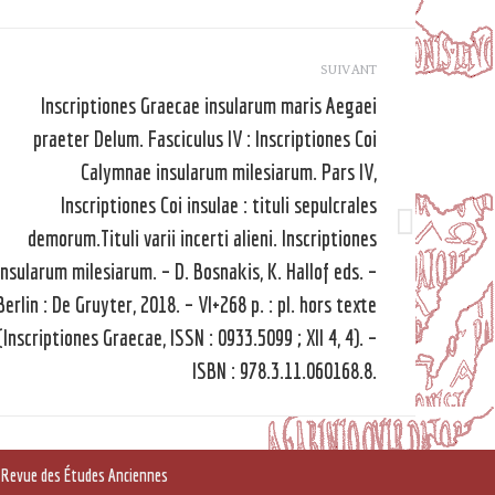
SUIVANT
Inscriptiones Graecae insularum maris Aegaei
praeter Delum. Fasciculus IV : Inscriptiones Coi
Calymnae insularum milesiarum. Pars IV,
Inscriptiones Coi insulae : tituli sepulcrales
demorum.Tituli varii incerti alieni. Inscriptiones
Article
suivant
insularum milesiarum. – D. Bosnakis, K. Hallof eds. –
Berlin : De Gruyter, 2018. – VI+268 p. : pl. hors texte
(Inscriptiones Graecae, ISSN : 0933.5099 ; XII 4, 4). –
ISBN : 978.3.11.060168.8.
Revue des Études Anciennes