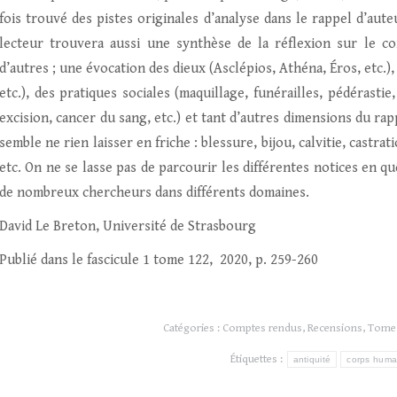
fois trouvé des pistes originales d’analyse dans le rappel d’aut
lecteur trouvera aussi une synthèse de la réflexion sur le cor
d’autres ; une évocation des dieux (Asclépios, Athéna, Éros, etc.)
etc.), des pratiques sociales (maquillage, funérailles, pédérastie
excision, cancer du sang, etc.) et tant d’autres dimensions du ra
semble ne rien laisser en friche : blessure, bijou, calvitie, castra
etc. On ne se lasse pas de parcourir les différentes notices en q
de nombreux chercheurs dans différents domaines.
David Le Breton, Université de Strasbourg
Publié dans le fascicule 1 tome 122, 2020, p. 259-260
Catégories :
Comptes rendus
,
Recensions
,
Tome 
Étiquettes :
antiquité
corps huma