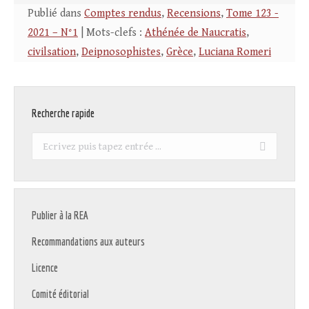
Publié dans
Comptes rendus
,
Recensions
,
Tome 123 -
2021 – N°1
| Mots-clefs :
Athénée de Naucratis
,
civilsation
,
Deipnosophistes
,
Grèce
,
Luciana Romeri
Recherche rapide
Recherche
:
Publier à la REA
Recommandations aux auteurs
Licence
Comité éditorial