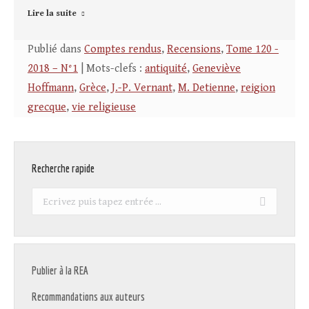
Lire la suite
Publié dans
Comptes rendus
,
Recensions
,
Tome 120 -
2018 – N°1
| Mots-clefs :
antiquité
,
Geneviève
Hoffmann
,
Grèce
,
J.-P. Vernant
,
M. Detienne
,
reigion
grecque
,
vie religieuse
Recherche rapide
Recherche
:
Publier à la REA
Recommandations aux auteurs