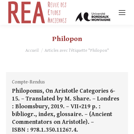
Philopon
Vous êtes ici :
Accueil
Articles avec l’étiquette "Philopon"
Compte-Rendus
Philoponus, On Aristotle Categories 6-
15. – Translated by M. Share. – Londres
: Bloomsbury, 2019. – VII+219 p. :
bibliogr., index, glossaire. – (Ancient
Commentators on Aristotle). –
ISBN : 978.1.350.11267.4.