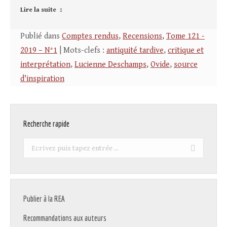
Lire la suite
Publié dans
Comptes rendus
,
Recensions
,
Tome 121 -
2019 – N°1
| Mots-clefs :
antiquité tardive
,
critique et
interprétation
,
Lucienne Deschamps
,
Ovide
,
source
d'inspiration
Recherche rapide
Recherche
:
Publier à la REA
Recommandations aux auteurs