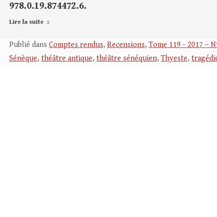
978.0.19.874472.6.
Lire la suite
Publié dans
Comptes rendus
,
Recensions
,
Tome 119 - 2017 – N
Sénèque
,
théâtre antique
,
théâtre sénéquien
,
Thyeste
,
tragédi