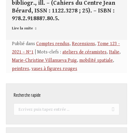
bibliogr., ill. – (Cahiers du Centre Jean
Bérard, ISSN : 1122.3278 ; 25). – ISBN :
978.2.918887.80.5.
Lire la suite
Publié dans
Comptes rendus
,
Recensions
,
Tome 123 -
2021 – N°1
| Mots-clefs :
ateliers de céramistes
,
Italie
,
Marie-Christine Villanueva Puig
,
mobilité spatiale
,
peintres
,
vases à figures rouges
Recherche rapide
Recherche
: