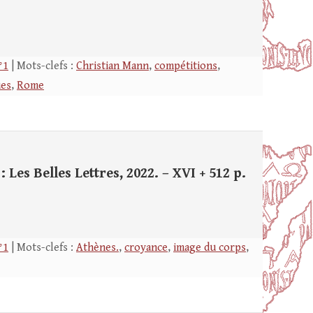
°1
| Mots-clefs :
Christian Mann
,
compétitions
,
ues
,
Rome
: Les Belles Lettres, 2022. – XVI + 512 p.
°1
| Mots-clefs :
Athènes.
,
croyance
,
image du corps
,