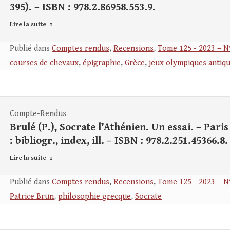
395). – ISBN : 978.2.86958.553.9.
Lire la suite
Publié dans
Comptes rendus
,
Recensions
,
Tome 125 - 2023 – N
courses de chevaux
,
épigraphie
,
Grèce
,
jeux olympiques antiq
Compte-Rendus
Brulé (P.), Socrate l’Athénien. Un essai. – Paris 
: bibliogr., index, ill. – ISBN : 978.2.251.45366.8.
Lire la suite
Publié dans
Comptes rendus
,
Recensions
,
Tome 125 - 2023 – N
Patrice Brun
,
philosophie grecque
,
Socrate