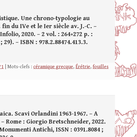
stique. Une chrono-typologie au
fin du IVe et le Ier siècle av. J.-C. –
nfolio, 2020. – 2 vol. : 264+272 p. :
 ; 29). – ISBN : 978.2.88474.413.3.
°1
| Mots-clefs :
céramique grecque
,
Érétrie
,
fouilles
aica. Scavi Orlandini 1963-1967. – A
. – Rome : Giorgio Bretschneider, 2022.
 – (Monumenti Antichi, ISSN : 0391.8084 ;