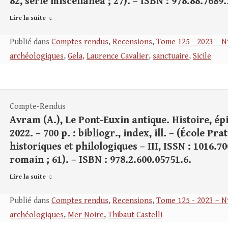
82, serie miscellanea ; 27). – ISBN : 978.88.7689.
Lire la suite
Publié dans
Comptes rendus
,
Recensions
,
Tome 125 - 2023 – N
archéologiques
,
Gela
,
Laurence Cavalier
,
sanctuaire
,
Sicile
Compte-Rendus
Avram (A.), Le Pont-Euxin antique. Histoire, ép
2022. – 700 p. : bibliogr., index, ill. – (École P
historiques et philologiques – III, ISSN : 1016.
romain ; 61). – ISBN : 978.2.600.05751.6.
Lire la suite
Publié dans
Comptes rendus
,
Recensions
,
Tome 125 - 2023 – N
archéologiques
,
Mer Noire
,
Thibaut Castelli