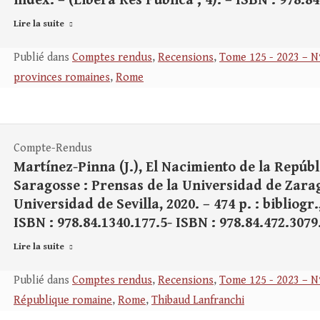
index. – (Libera Res Publica ; 4). – ISBN : 978.8
Lire la suite
Publié dans
Comptes rendus
,
Recensions
,
Tome 125 - 2023 – N
provinces romaines
,
Rome
Compte-Rendus
Martínez-Pinna (J.), El Nacimiento de la Repúbl
Saragosse : Prensas de la Universidad de Zaragoz
Universidad de Sevilla, 2020. – 474 p. : bibliogr.
ISBN : 978.84.1340.177.5- ISBN : 978.84.472.3079
Lire la suite
Publié dans
Comptes rendus
,
Recensions
,
Tome 125 - 2023 – N
République romaine
,
Rome
,
Thibaud Lanfranchi