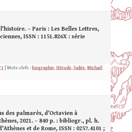
’histoire. – Paris : Les Belles Lettres,
anciennes, ISSN : 1151.826X : série
°1
| Mots-clefs :
biographie
,
Hérode
,
Judée
,
Michaël
us des palmarès, d’Octavien à
ènes, 2021. – 840 p. : bibliogr., pl. h.
 d’Athènes et de Rome, ISSN : 0257.4101 ;