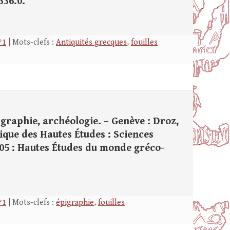
336.0.
°1
| Mots-clefs :
Antiquités grecques
,
fouilles
igraphie, archéologie. – Genève : Droz,
ratique des Hautes Études : Sciences
7005 : Hautes Études du monde gréco-
°1
| Mots-clefs :
épigraphie
,
fouilles