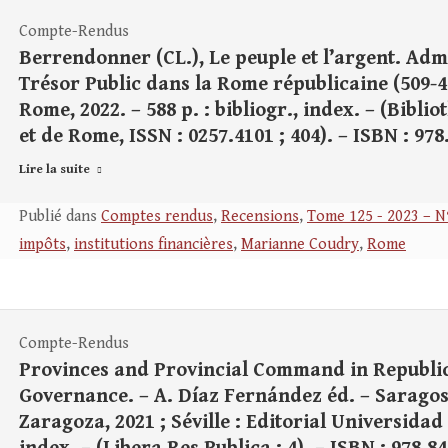
Compte-Rendus
Berrendonner (CL.), Le peuple et l’argent. Adm
Trésor Public dans la Rome républicaine (509-49
Rome, 2022. – 588 p. : bibliogr., index. – (Bibl
et de Rome, ISSN : 0257.4101 ; 404). – ISBN : 978
Lire la suite
Publié dans
Comptes rendus
,
Recensions
,
Tome 125 - 2023 – N
impôts
,
institutions financières
,
Marianne Coudry
,
Rome
Compte-Rendus
Provinces and Provincial Command in Republi
Governance. – A. Díaz Fernández éd. – Saragos
Zaragoza, 2021 ; Séville : Editorial Universidad d