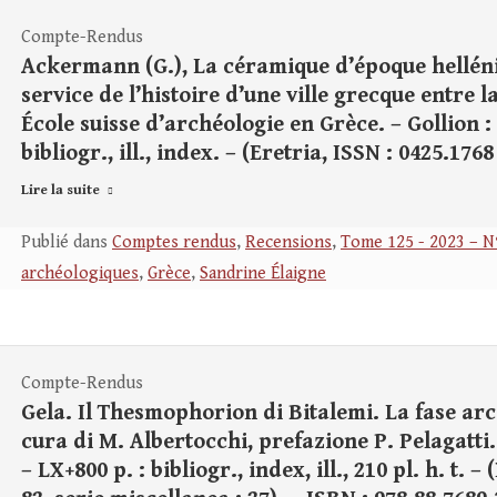
Compte-Rendus
Ackermann (G.), La céramique d’époque helléni
service de l’histoire d’une ville grecque entre la 
École suisse d’archéologie en Grèce. – Gollion : I
bibliogr., ill., index. – (Eretria, ISSN : 0425.1768
Lire la suite
Publié dans
Comptes rendus
,
Recensions
,
Tome 125 - 2023 – N
archéologiques
,
Grèce
,
Sandrine Élaigne
Compte-Rendus
Gela. Il Thesmophorion di Bitalemi. La fase arc
cura di M. Albertocchi, prefazione P. Pelagatti
– LX+800 p. : bibliogr., index, ill., 210 pl. h. t.