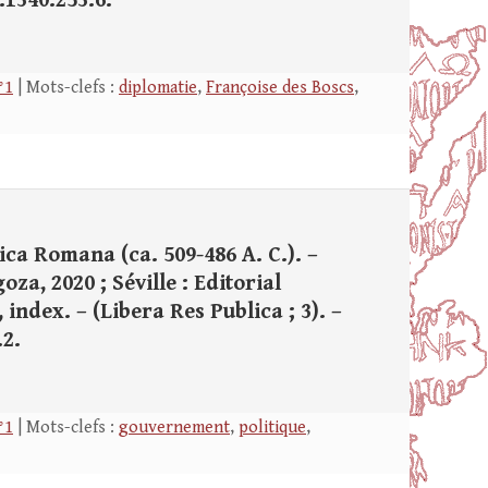
4.1340.253.6.
°1
| Mots-clefs :
diplomatie
,
Françoise des Boscs
,
ica Romana (ca. 509-486 A. C.). –
a, 2020 ; Séville : Editorial
, index. – (Libera Res Publica ; 3). –
.2.
°1
| Mots-clefs :
gouvernement
,
politique
,