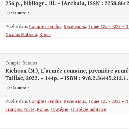
256 p., bibliogr., ill. – (Archaia, ISSN : 2258.861
Lire la suite
Publié dans
Comptes rendus
,
Recensions
,
Tome 125 - 2023 – N
Nicolas Mathieu
,
Rome
Compte-Rendus
Richoux (N.), L’armée romaine, première armée
Taillac, 2022. – 144p. – ISBN : 978.2.36445.212.1.
Lire la suite
Publié dans
Comptes rendus
,
Recensions
,
Tome 125 - 2023 – N
François Porte
,
Rome
,
stratégie
,
stratégie militaire