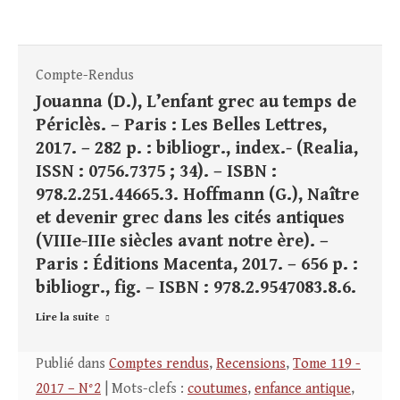
Compte-Rendus
Jouanna (D.), L’enfant grec au temps de
Périclès. – Paris : Les Belles Lettres,
2017. – 282 p. : bibliogr., index.- (Realia,
ISSN : 0756.7375 ; 34). – ISBN :
978.2.251.44665.3. Hoffmann (G.), Naître
et devenir grec dans les cités antiques
(VIIIe-IIIe siècles avant notre ère). –
Paris : Éditions Macenta, 2017. – 656 p. :
bibliogr., fig. – ISBN : 978.2.9547083.8.6.
Lire la suite
Publié dans
Comptes rendus
,
Recensions
,
Tome 119 -
2017 – N°2
| Mots-clefs :
coutumes
,
enfance antique
,