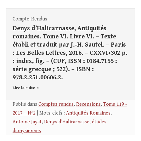
Compte-Rendus
Denys d’Halicarnasse, Antiquités
romaines. Tome VI. Livre VI. – Texte
établi et traduit par J.‑H. Sautel. – Paris
: Les Belles Lettres, 2016. – CXXVI+302 p.
: index, fig. – (CUF, ISSN : 0184.7155 :
série grecque ; 522). – ISBN :
978.2.251.00606.2.
Lire la suite
Publié dans
Comptes rendus
,
Recensions
,
Tome 119 -
2017 – N°2
| Mots-clefs :
Antiquités Romaines
,
Antoine Jayat
,
Denys d’Halicarnasse
,
études
dionysiennes