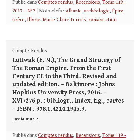
Publié dans
Comptes rendus
,
Recensions
,
Tome 119 -
2017 – N°2
| Mots-clefs :
Albanie
,
archéologie
,
Épire
,
Grèce
,
Illyrie
,
Marie-Claire Ferriès
,
romanisation
Compte-Rendus
Luttwak (E. N.), The Grand Strategy of
The Roman Empire. From the First
Century CE to the Third. Revised and
updated edition. – Baltimore : Johns
Hopkins University Press, 2016. –
XVI+276 p. : bibliogr., index, fig., cartes
– ISBN : 978.1.4214.1945.9.
Lire la suite
Publié dans
Comptes rendus
,
Recensions
,
Tome 119 -