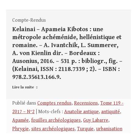
Compte-Rendus
Kelainai – Apameia Kibotos : une
métropole achéménide, hellénistique et
romaine. – A. Ivantchik, L. Summerer,
A. von Kienlin dir. – Bordeaux :
Ausonius, 2016. – 531 p. : bibliogr., fig. –
(Kelainai, ISSN : 2118.7339 ; 2). – ISBN :
978.2.35613.166.9.
Lire la suite
Publié dans
Comptes rendus
,
Recensions
,
Tome 119 -
2017 – N°2
| Mots-clefs :
Anatolie antique
,
antiquité
,
Apamée
,
fouilles archéologiques
,
Guy Labarre
,
Phrygie
,
sites archéologiques
,
Turquie
,
urbanisation