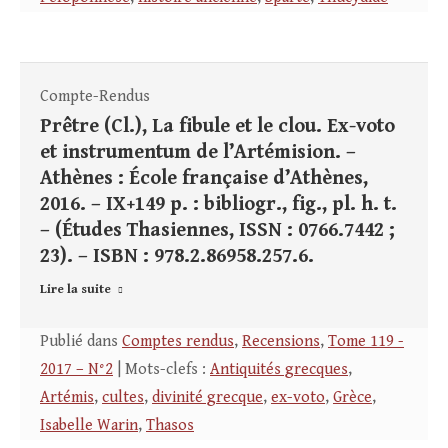
Compte-Rendus
Prêtre (Cl.), La fibule et le clou. Ex-voto
et instrumentum de l’Artémision. –
Athènes : École française d’Athènes,
2016. – IX+149 p. : bibliogr., fig., pl. h. t.
– (Études Thasiennes, ISSN : 0766.7442 ;
23). – ISBN : 978.2.86958.257.6.
Lire la suite
Publié dans
Comptes rendus
,
Recensions
,
Tome 119 -
2017 – N°2
| Mots-clefs :
Antiquités grecques
,
Artémis
,
cultes
,
divinité grecque
,
ex-voto
,
Grèce
,
Isabelle Warin
,
Thasos