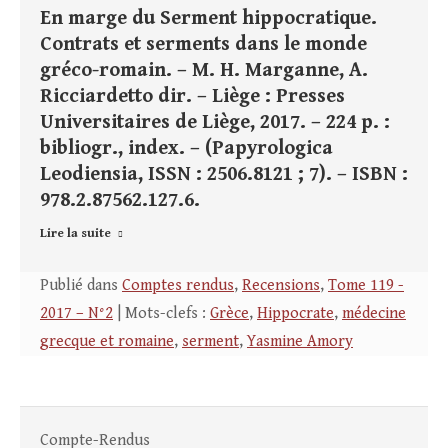
En marge du Serment hippocratique.
Contrats et serments dans le monde
gréco-romain. – M. H. Marganne, A.
Ricciardetto dir. – Liège : Presses
Universitaires de Liège, 2017. – 224 p. :
bibliogr., index. – (Papyrologica
Leodiensia, ISSN : 2506.8121 ; 7). – ISBN :
978.2.87562.127.6.
Lire la suite
Publié dans
Comptes rendus
,
Recensions
,
Tome 119 -
2017 – N°2
| Mots-clefs :
Grèce
,
Hippocrate
,
médecine
grecque et romaine
,
serment
,
Yasmine Amory
Compte-Rendus