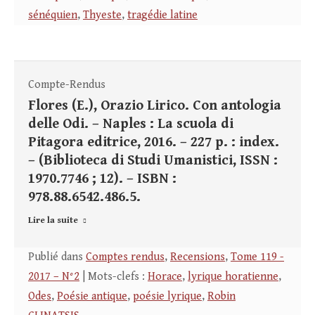
sénéquien
,
Thyeste
,
tragédie latine
Compte-Rendus
Flores (E.), Orazio Lirico. Con antologia
delle Odi. – Naples : La scuola di
Pitagora editrice, 2016. – 227 p. : index.
– (Biblioteca di Studi Umanistici, ISSN :
1970.7746 ; 12). – ISBN :
978.88.6542.486.5.
Lire la suite
Publié dans
Comptes rendus
,
Recensions
,
Tome 119 -
2017 – N°2
| Mots-clefs :
Horace
,
lyrique horatienne
,
Odes
,
Poésie antique
,
poésie lyrique
,
Robin