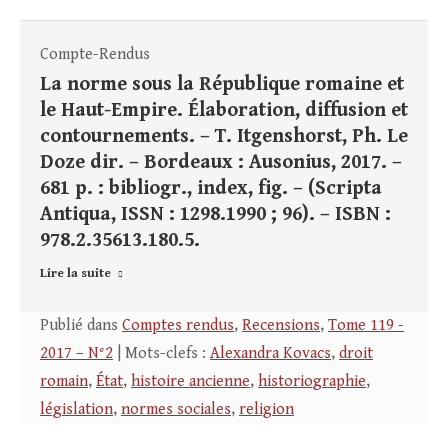
Compte-Rendus
La norme sous la République romaine et
le Haut-Empire. Élaboration, diffusion et
contournements. – T. Itgenshorst, Ph. Le
Doze dir. – Bordeaux : Ausonius, 2017. –
681 p. : bibliogr., index, fig. – (Scripta
Antiqua, ISSN : 1298.1990 ; 96). – ISBN :
978.2.35613.180.5.
Lire la suite
Publié dans
Comptes rendus
,
Recensions
,
Tome 119 -
2017 – N°2
| Mots-clefs :
Alexandra Kovacs
,
droit
romain
,
État
,
histoire ancienne
,
historiographie
,
législation
,
normes sociales
,
religion