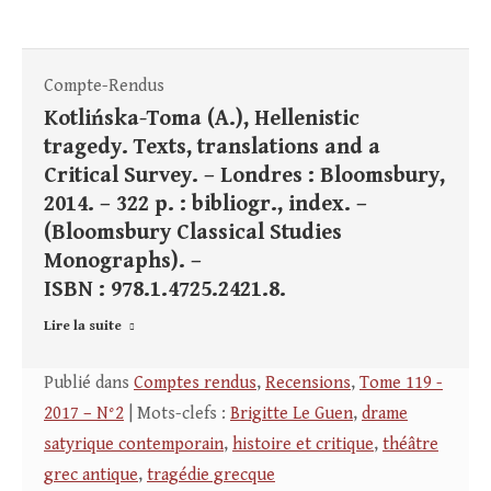
Compte-Rendus
Kotlińska-Toma (A.), Hellenistic
tragedy. Texts, translations and a
Critical Survey. – Londres : Bloomsbury,
2014. – 322 p. : bibliogr., index. –
(Bloomsbury Classical Studies
Monographs). –
ISBN : 978.1.4725.2421.8.
Lire la suite
Publié dans
Comptes rendus
,
Recensions
,
Tome 119 -
2017 – N°2
| Mots-clefs :
Brigitte Le Guen
,
drame
satyrique contemporain
,
histoire et critique
,
théâtre
grec antique
,
tragédie grecque