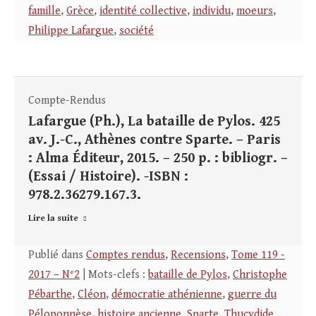
famille
,
Grèce
,
identité collective
,
individu
,
moeurs
,
Philippe Lafargue
,
société
Compte-Rendus
Lafargue (Ph.), La bataille de Pylos. 425
av. J.-C., Athènes contre Sparte. – Paris
: Alma Éditeur, 2015. – 250 p. : bibliogr. –
(Essai / Histoire). -ISBN :
978.2.36279.167.3.
Lire la suite
Publié dans
Comptes rendus
,
Recensions
,
Tome 119 -
2017 – N°2
| Mots-clefs :
bataille de Pylos
,
Christophe
Pébarthe
,
Cléon
,
démocratie athénienne
,
guerre du
Péloponnèse
,
histoire ancienne
,
Sparte
,
Thucydide