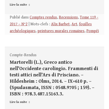
Lire la suite
Publié dans
Comptes rendus
,
Recensions
,
Tome 119 -
2017 – N°2
| Mots-clefs :
Alix Barbet
,
Art
,
fouilles
archéologiques
,
peintures murales romaines
,
Pompéi
Compte-Rendus
Martorelli (L.), Greco antico
nell’Occidente carolingio. Frammenti di
testi attici nell’Ars di Prisciano. –
Hildesheim : Olms, 2014. – IX+610 p. –
(Spudasmata, ISSN : 0548.9705 ; 159). –
ISBN : 978.3.487.15163.3.
Lire la suite