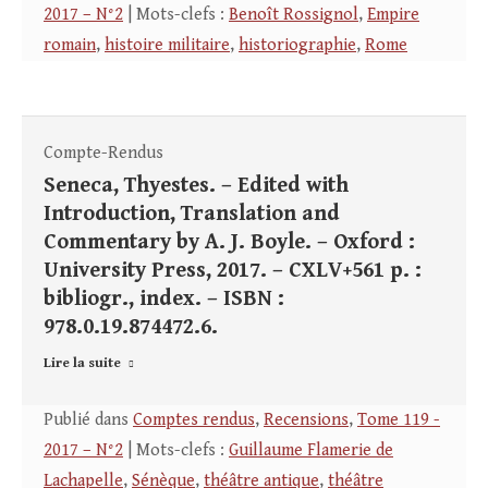
2017 – N°2
| Mots-clefs :
Benoît Rossignol
,
Empire
romain
,
histoire militaire
,
historiographie
,
Rome
Compte-Rendus
Seneca, Thyestes. – Edited with
Introduction, Translation and
Commentary by A. J. Boyle. – Oxford :
University Press, 2017. – CXLV+561 p. :
bibliogr., index. – ISBN :
978.0.19.874472.6.
Lire la suite
Publié dans
Comptes rendus
,
Recensions
,
Tome 119 -
2017 – N°2
| Mots-clefs :
Guillaume Flamerie de
Lachapelle
,
Sénèque
,
théâtre antique
,
théâtre