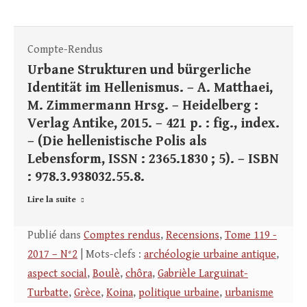
Compte-Rendus
Urbane Strukturen und bürgerliche
Identität im Hellenismus. – A. Matthaei,
M. Zimmermann Hrsg. – Heidelberg :
Verlag Antike, 2015. – 421 p. : fig., index.
– (Die hellenistische Polis als
Lebensform, ISSN : 2365.1830 ; 5). – ISBN
: 978.3.938032.55.8.
Lire la suite
Publié dans
Comptes rendus
,
Recensions
,
Tome 119 -
2017 – N°2
| Mots-clefs :
archéologie urbaine antique
,
aspect social
,
Boulè
,
chôra
,
Gabrièle Larguinat-
Turbatte
,
Grèce
,
Koina
,
politique urbaine
,
urbanisme