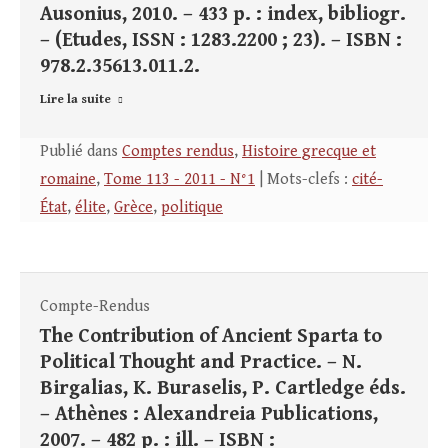
Ausonius, 2010. – 433 p. : index, bibliogr.
– (Etudes, ISSN : 1283.2200 ; 23). – ISBN :
978.2.35613.011.2.
Lire la suite
Publié dans
Comptes rendus
,
Histoire grecque et
romaine
,
Tome 113 - 2011 - N°1
| Mots-clefs :
cité-
État
,
élite
,
Grèce
,
politique
Compte-Rendus
The Contribution of Ancient Sparta to
Political Thought and Practice. – N.
Birgalias, K. Buraselis, P. Cartledge éds.
– Athènes : Alexandreia Publications,
2007. – 482 p. : ill. – ISBN :