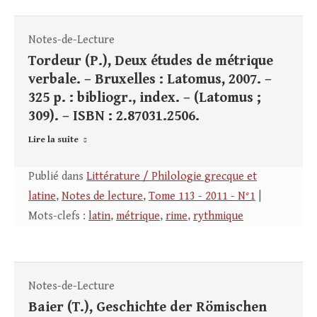
Notes-de-Lecture
Tordeur (P.), Deux études de métrique
verbale. – Bruxelles : Latomus, 2007. –
325 p. : bibliogr., index. – (Latomus ;
309). – ISBN : 2.87031.2506.
Lire la suite
Publié dans
Littérature / Philologie grecque et
latine
,
Notes de lecture
,
Tome 113 - 2011 - N°1
|
Mots-clefs :
latin
,
métrique
,
rime
,
rythmique
Notes-de-Lecture
Baier (T.), Geschichte der Römischen