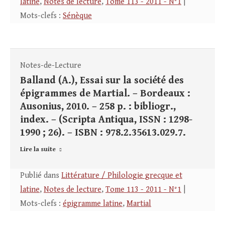
latine
,
Notes de lecture
,
Tome 113 - 2011 - N°1
|
Mots-clefs :
Sénèque
Notes-de-Lecture
Balland (A.), Essai sur la société des
épigrammes de Martial. – Bordeaux :
Ausonius, 2010. – 258 p. : bibliogr.,
index. – (Scripta Antiqua, ISSN : 1298-
1990 ; 26). – ISBN : 978.2.35613.029.7.
Lire la suite
Publié dans
Littérature / Philologie grecque et
latine
,
Notes de lecture
,
Tome 113 - 2011 - N°1
|
Mots-clefs :
épigramme latine
,
Martial