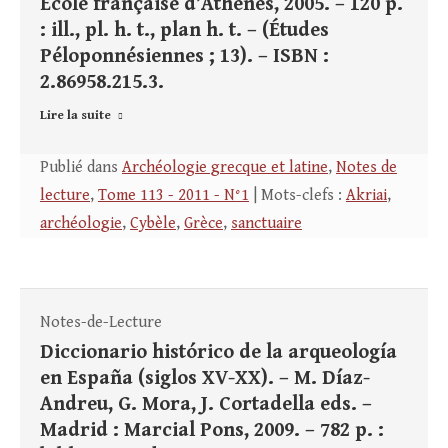
École française d’Athènes, 2005. – 120 p.
: ill., pl. h. t., plan h. t. – (Études
Péloponnésiennes ; 13). – ISBN :
2.86958.215.3.
Lire la suite
Publié dans
Archéologie grecque et latine
,
Notes de
lecture
,
Tome 113 - 2011 - N°1
| Mots-clefs :
Akriai
,
archéologie
,
Cybèle
,
Grèce
,
sanctuaire
Notes-de-Lecture
Diccionario histórico de la arqueología
en España (siglos XV-XX). – M. Díaz-
Andreu, G. Mora, J. Cortadella eds. –
Madrid : Marcial Pons, 2009. – 782 p. :