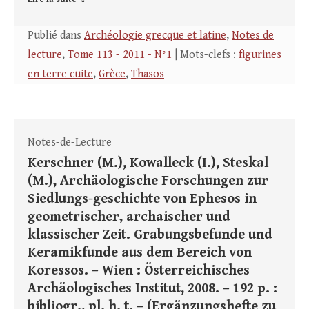
Publié dans
Archéologie grecque et latine
,
Notes de
lecture
,
Tome 113 - 2011 - N°1
| Mots-clefs :
figurines
en terre cuite
,
Grèce
,
Thasos
Notes-de-Lecture
Kerschner (M.), Kowalleck (I.), Steskal
(M.), Archäologische Forschungen zur
Siedlungs-geschichte von Ephesos in
geometrischer, archaischer und
klassischer Zeit. Grabungsbefunde und
Keramikfunde aus dem Bereich von
Koressos. – Wien : Österreichisches
Archäologisches Institut, 2008. – 192 p. :
bibliogr., pl. h. t. – (Ergänzungshefte zu