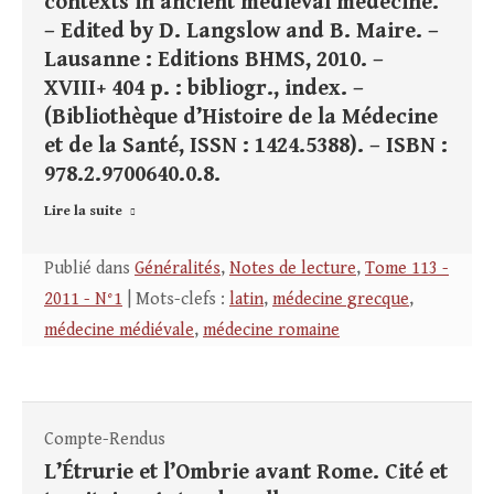
contexts in ancient medieval medecine.
– Edited by D. Langslow and B. Maire. –
Lausanne : Editions BHMS, 2010. –
XVIII+ 404 p. : bibliogr., index. –
(Bibliothèque d’Histoire de la Médecine
et de la Santé, ISSN : 1424.5388). – ISBN :
978.2.9700640.0.8.
Lire la suite
Publié dans
Généralités
,
Notes de lecture
,
Tome 113 -
2011 - N°1
| Mots-clefs :
latin
,
médecine grecque
,
médecine médiévale
,
médecine romaine
Compte-Rendus
L’Étrurie et l’Ombrie avant Rome. Cité et