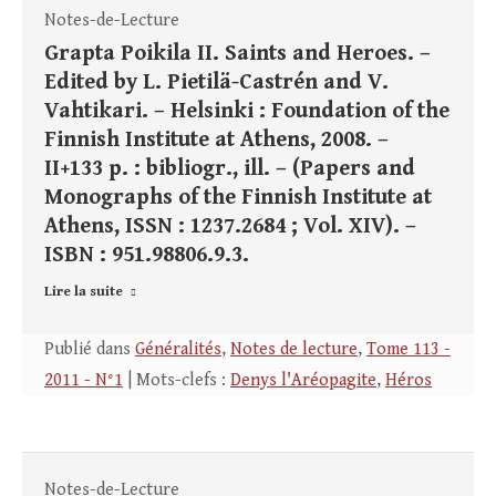
Notes-de-Lecture
Grapta Poikila II. Saints and Heroes. –
Edited by L. Pietilä-Castrén and V.
Vahtikari. – Helsinki : Foundation of the
Finnish Institute at Athens, 2008. –
II+133 p. : bibliogr., ill. – (Papers and
Monographs of the Finnish Institute at
Athens, ISSN : 1237.2684 ; Vol. XIV). –
ISBN : 951.98806.9.3.
Lire la suite
Publié dans
Généralités
,
Notes de lecture
,
Tome 113 -
2011 - N°1
| Mots-clefs :
Denys l'Aréopagite
,
Héros
Notes-de-Lecture