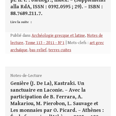
pl. h. t. : bibliogr., index. – (Supplementi
alla RdA, ISSN : 0392.0595 ; 29). – ISBN :
88.7689.211.7.
Lire la suite
Publié dans
Archéologie grecque et latine
,
Notes de
lecture
,
Tome 113 - 2011 - N°1
| Mots-clefs :
art grec
archaïque
,
bas-relief
,
terres cuites
Notes-de-Lecture
Genière (J. De La), Kastraki. Un
sanctuaire en Laconie. – Avec la
participation de B. Ferrara, A.
Makariou, M. Pierobon, L. Sauvage et
Les monnaies par O. Picard. – Athènes :