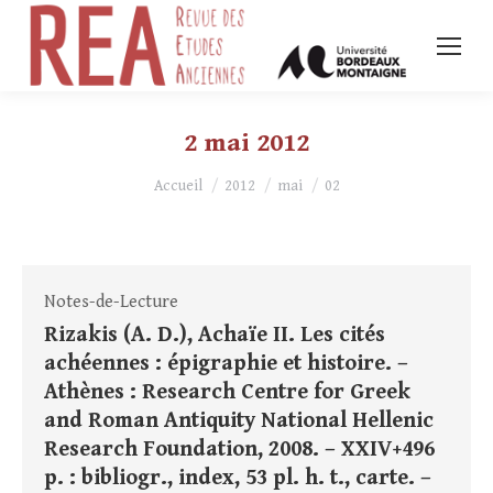
2 mai 2012
Vous êtes ici :
Accueil
2012
mai
02
Notes-de-Lecture
Rizakis (A. D.), Achaïe II. Les cités
achéennes : épigraphie et histoire. –
Athènes : Research Centre for Greek
and Roman Antiquity National Hellenic
Research Foundation, 2008. – XXIV+496
p. : bibliogr., index, 53 pl. h. t., carte. –