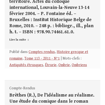
territoire. Actes du colloque
international, Louvain-la-Neuve 13-14
février 2004. – P. Fontaine éd. –
Bruxelles : Institut Historique Belge de
Rome, 2010. – 248 p. : bibliogr., ill., plan
h. t. – ISBN : 978.90.74461.61.0.
Lire la suite
Publié dans
Comptes rendus
,
Histoire grecque et
romaine
,
Tome 113 - 2011 - N°1
| Mots-clefs :
Antiquités étrusques
,
Étrurie
,
Ombrie
,
Ombriens
Compte-Rendus
Brèthes (R.), De l’idéalisme au réalisme.
Une étude du comique dans le roman