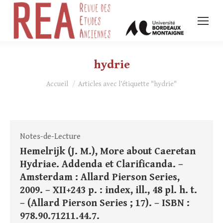
hydrie
Vous êtes ici :
Accueil
Articles avec l’étiquette "hydrie"
Notes-de-Lecture
Hemelrijk (J. M.), More about Caeretan
Hydriae. Addenda et Clarificanda. –
Amsterdam : Allard Pierson Series,
2009. – XII+243 p. : index, ill., 48 pl. h. t.
– (Allard Pierson Series ; 17). – ISBN :
978.90.71211.44.7.