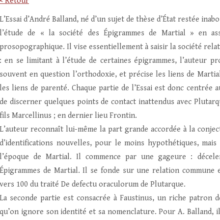
< Retour
L’Essai d’André Balland, né d’un sujet de thèse d’État restée ina
l’étude de « la société des Épigrammes de Martial » en as
prosopographique. Il vise essentiellement à saisir la société rel
: en se limitant à l’étude de certaines épigrammes, l’auteur pro
souvent en question l’orthodoxie, et précise les liens de Marti
les liens de parenté. Chaque partie de l’Essai est donc centrée
de discerner quelques points de contact inattendus avec Plutarque
fils Marcellinus ; en dernier lieu Frontin.
L’auteur reconnaît lui-même la part grande accordée à la conject
d’identifications nouvelles, pour le moins hypothétiques, mais
l’époque de Martial. Il commence par une gageure : décele
Épigrammes de Martial. Il se fonde sur une relation commune e
vers 100 du traité De defectu oraculorum de Plutarque.
La seconde partie est consacrée à Faustinus, un riche patron 
qu’on ignore son identité et sa nomenclature. Pour A. Balland, il