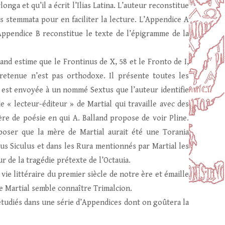
nga et qu’il a écrit l’Ilias Latina. L’auteur reconstitue
s stemmata pour en faciliter la lecture. L’Appendice A
Appendice B reconstitue le texte de l’épigramme de la
land estime que le Frontinus de X, 58 et le Fronto de I,
 retenue n’est pas orthodoxe. Il présente toutes les
1 est envoyée à un nommé Sextus que l’auteur identifie
e « lecteur-éditeur » de Martial qui travaille avec des
e de poésie en qui A. Balland propose de voir Pline.
pposer que la mère de Martial aurait été une Torania
nius Siculus et dans les Rura mentionnés par Martial les
r de la tragédie prétexte de l’Octauia.
vie littéraire du premier siècle de notre ère et émaille
e Martial semble connaître Trimalcion.
tudiés dans une série d’Appendices dont on goûtera la