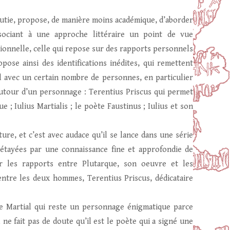
boutie, propose, de manière moins académique, d’aborder
sociant à une approche littéraire un point de vue
ationnelle, celle qui repose sur des rapports personnels
pose ainsi des identifications inédites, qui remettent
al avec un certain nombre de personnes, en particulier
 autour d’un personnage : Terentius Priscus qui permet
 ; Iulius Martialis ; le poète Faustinus ; Iulius et son
ure, et c’est avec audace qu’il se lance dans une série
 étayées par une connaissance fine et approfondie de
r les rapports entre Plutarque, son oeuvre et les
ntre les deux hommes, Terentius Priscus, dédicataire
de Martial qui reste un personnage énigmatique parce
 ne fait pas de doute qu’il est le poète qui a signé une