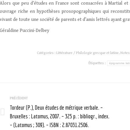
Alors que peu d’études en France sont consacrées à Martial et à
ouvrage riche en hypothèses prosopographiques qui reconstitu
vivant de toute une société de parents et d’amis lettrés ayant gra
Géraldine Puccini-Delbey
Catégories :
Littérature / Philologie grecque et latine
,
Notes 
Étiquettes :
épigramme lat
Navigation
article
PRÉCÉDENT
Tordeur (P.), Deux études de métrique verbale. –
Bruxelles : Latomus, 2007. – 325 p. : bibliogr., index.
Article
précédent
– (Latomus ; 309). – ISBN : 2.87031.2506.