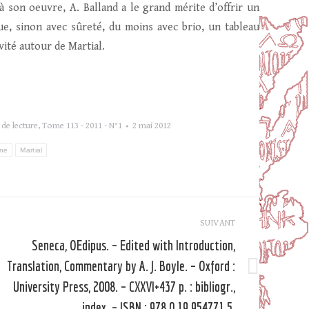
 son oeuvre, A. Balland a le grand mérite d’offrir un
e, sinon avec sûreté, du moins avec brio, un tableau
vité autour de Martial.
de lecture
,
Tome 113 - 2011 - N°1
2 mai 2012
ine
Martial
SUIVANT
Seneca, OEdipus. – Edited with Introduction,
Translation, Commentary by A. J. Boyle. – Oxford :
Article
University Press, 2008. – CXXVI+437 p. : bibliogr.,
suivant
index. – ISBN : 978.0.19.954771.5.