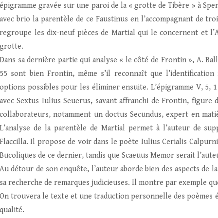
épigramme gravée sur une paroi de la « grotte de Tibère » à Sperlo
avec brio la parentèle de ce Faustinus en l’accompagnant de troi
regroupe les dix-neuf pièces de Martial qui le concernent et l’
grotte.
Dans sa dernière partie qui analyse « le côté de Frontin », A. Bal
55 sont bien Frontin, même s’il reconnaît que l’identification
options possibles pour les éliminer ensuite. L’épigramme V, 5, 
avec Sextus Iulius Seuerus, savant affranchi de Frontin, figure d
collaborateurs, notamment un doctus Secundus, expert en matièr
L’analyse de la parentèle de Martial permet à l’auteur de su
Flaccilla. Il propose de voir dans le poète Iulius Cerialis Calpur
Bucoliques de ce dernier, tandis que Scaeuus Memor serait l’auteu
Au détour de son enquête, l’auteur aborde bien des aspects de la 
sa recherche de remarques judicieuses. Il montre par exemple qu
On trouvera le texte et une traduction personnelle des poèmes é
qualité.