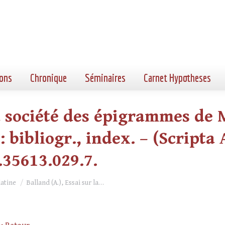
ons
Chronique
Séminaires
Carnet Hypotheses
la société des épigrammes de 
: bibliogr., index. – (Scripta
2.35613.029.7.
latine
Balland (A.), Essai sur la…