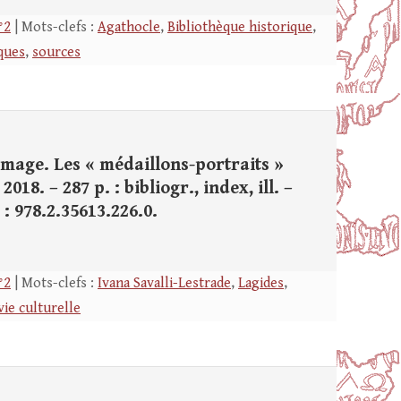
°2
| Mots-clefs :
Agathocle
,
Bibliothèque historique
,
ques
,
sources
’image. Les « médaillons-portraits »
18. – 287 p. : bibliogr., index, ill. –
 : 978.2.35613.226.0.
°2
| Mots-clefs :
Ivana Savalli-Lestrade
,
Lagides
,
vie culturelle