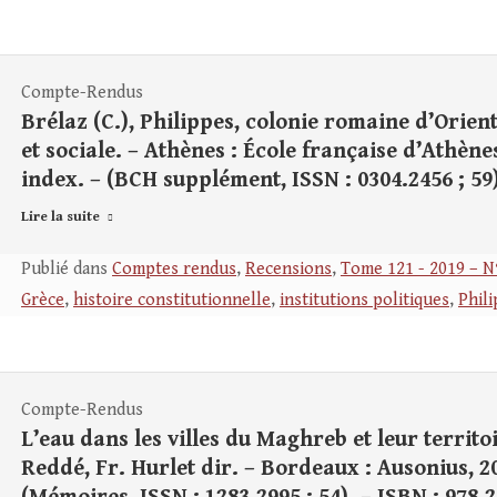
Compte-Rendus
Brélaz (C.), Philippes, colonie romaine d’Orient
et sociale. – Athènes : École française d’Athènes, 2
index. – (BCH supplément, ISSN : 0304.2456 ; 59)
Lire la suite
Publié dans
Comptes rendus
,
Recensions
,
Tome 121 - 2019 – N
Grèce
,
histoire constitutionnelle
,
institutions politiques
,
Phil
Compte-Rendus
L’eau dans les villes du Maghreb et leur territ
Reddé, Fr. Hurlet dir. – Bordeaux : Ausonius, 2018