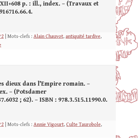
II+608 p. : ill., index. – (Travaux et
.916716.66.4.
°2
| Mots-clefs :
Alain Chauvot
,
antiquité tardive
,
e
es dieux dans l’Empire romain. –
ndex. – (Potsdamer
.6032 ; 62). – ISBN : 978.3.515.11990.0.
°2
| Mots-clefs :
Annie Vigourt
,
Culte Taurobole
,