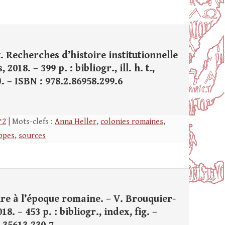
. Recherches d’histoire institutionnelle
018. – 399 p. : bibliogr., ill. h. t.,
. – ISBN : 978.2.86958.299.6
°2
| Mots-clefs :
Anna Heller
,
colonies romaines
,
ippes
,
sources
oire à l’époque romaine. – V. Brouquier-
. – 453 p. : bibliogr., index, fig. –