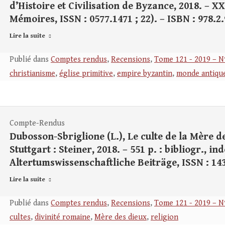
d’Histoire et Civilisation de Byzance, 2018. – XXX
Mémoires, ISSN : 0577.1471 ; 22). – ISBN : 978.2
Lire la suite
Publié dans
Comptes rendus
,
Recensions
,
Tome 121 - 2019 – N
christianisme
,
église primitive
,
empire byzantin
,
monde antiqu
Compte-Rendus
Dubosson-Sbriglione (L.), Le culte de la Mère d
Stuttgart : Steiner, 2018. – 551 p. : bibliogr., i
Altertumswissenschaftliche Beiträge, ISSN : 1437
Lire la suite
Publié dans
Comptes rendus
,
Recensions
,
Tome 121 - 2019 – N
cultes
,
divinité romaine
,
Mère des dieux
,
religion