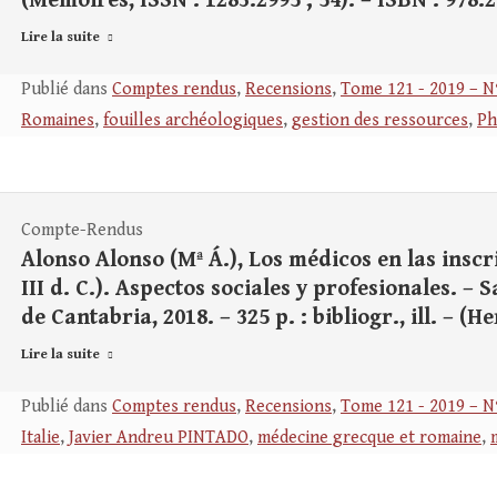
(Mémoires, ISSN : 1283.2995 ; 54). – ISBN : 978.2
Lire la suite
Publié dans
Comptes rendus
,
Recensions
,
Tome 121 - 2019 – N
Romaines
,
fouilles archéologiques
,
gestion des ressources
,
Ph
Compte-Rendus
Alonso Alonso (Mª Á.), Los médicos en las inscrip
III d. C.). Aspectos sociales y profesionales. –
de Cantabria, 2018. – 325 p. : bibliogr., ill. – (He
Lire la suite
Publié dans
Comptes rendus
,
Recensions
,
Tome 121 - 2019 – N
Italie
,
Javier Andreu PINTADO
,
médecine grecque et romaine
,