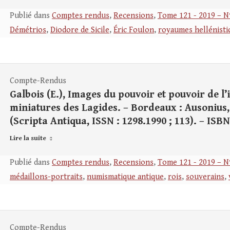
Publié dans
Comptes rendus
,
Recensions
,
Tome 121 - 2019 – N
Démétrios
,
Diodore de Sicile
,
Éric Foulon
,
royaumes hellénisti
Compte-Rendus
Galbois (E.), Images du pouvoir et pouvoir de l
miniatures des Lagides. – Bordeaux : Ausonius, 20
(Scripta Antiqua, ISSN : 1298.1990 ; 113). – ISBN
Lire la suite
Publié dans
Comptes rendus
,
Recensions
,
Tome 121 - 2019 – N
médaillons-portraits
,
numismatique antique
,
rois
,
souverains
,
Compte-Rendus