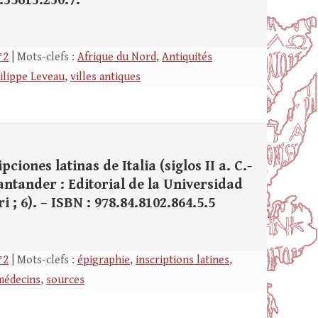
.35613.230.7.
°2
| Mots-clefs :
Afrique du Nord
,
Antiquités
ilippe Leveau
,
villes antiques
ciones latinas de Italia (siglos II a. C.-
 Santander : Editorial de la Universidad
ri ; 6). – ISBN : 978.84.8102.864.5.5
°2
| Mots-clefs :
épigraphie
,
inscriptions latines
,
médecins
,
sources