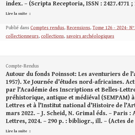
index. – (Scripta Receptoria, ISSN : 2427.4771 ; 
Lire la suite
Publié dans
Comptes rendus
,
Recensions
,
Tome 126 - 2024- N°
collectionneurs
,
collections
,
savoirs archéologiques
Compte-Rendus
Autour du fonds Poinssot: Les aventuriers de l
1957). Xe Journée d’études nord-africaines. Ac
par l’Académie des Inscriptions et Belles-Lettr
préhistorique, antique et médiéval (SEMPAM) à 
Lettres et à l’Institut national d’Histoire de l’A
mars 2022. – J. Scheid, N. Grimal éds. – Paris :
Lettres, 2024. – 290 p. : bibliogr., ill. – (Actes 
Lire la suite