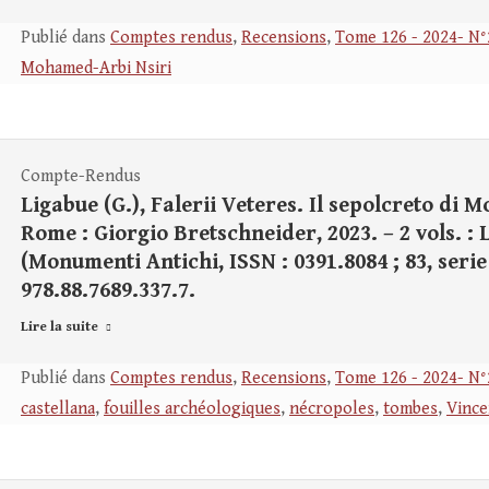
Publié dans
Comptes rendus
,
Recensions
,
Tome 126 - 2024- N°
Mohamed-Arbi Nsiri
Compte-Rendus
Ligabue (G.), Falerii Veteres. Il sepolcreto di M
Rome : Giorgio Bretschneider, 2023. – 2 vols. : L+7
(Monumenti Antichi, ISSN : 0391.8084 ; 83, serie 
978.88.7689.337.7.
Lire la suite
Publié dans
Comptes rendus
,
Recensions
,
Tome 126 - 2024- N°
castellana
,
fouilles archéologiques
,
nécropoles
,
tombes
,
Vince