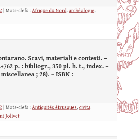
2
| Mots-clefs :
Afrique du Nord
,
archéologie
,
ontarano. Scavi, materiali e contesti. –
62 p. : bibliogr., 350 pl. h. t., index. –
miscellanea ; 28). – ISBN :
2
| Mots-clefs :
Antiquités étrusques
,
civita
nt Jolivet