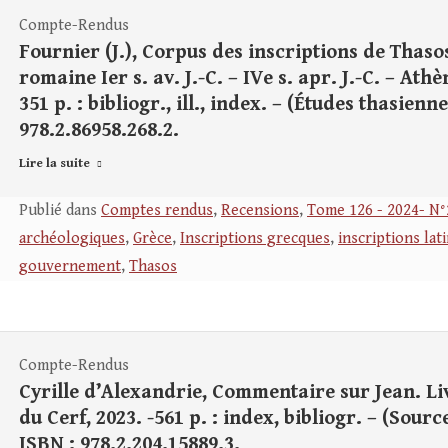
Compte-Rendus
Fournier (J.), Corpus des inscriptions de Thas
romaine Ier s. av. J.-C. – IVe s. apr. J.-C. – Ath
351 p. : bibliogr., ill., index. – (Études thasienn
978.2.86958.268.2.
Lire la suite
Publié dans
Comptes rendus
,
Recensions
,
Tome 126 - 2024- N°
archéologiques
,
Grèce
,
Inscriptions grecques
,
inscriptions lat
gouvernement
,
Thasos
Compte-Rendus
Cyrille d’Alexandrie, Commentaire sur Jean. Livr
du Cerf, 2023. -561 p. : index, bibliogr. – (Sourc
ISBN : 978.2.204.15889.3.