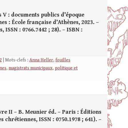
os V : documents publics d’époque
ènes : École française d’Athènes, 2023. –
es, ISSN : 0766.7442 ; 28). – ISBN :
2
| Mots-clefs :
Anna Heller
,
fouilles
ines
,
magistrats municipaux
,
politique et
e II – B. Meunier éd. – Paris : Éditions
es chrétiennes, ISSN : 0750.1978 ; 641). –