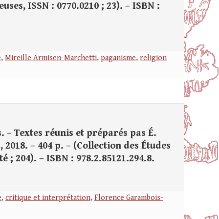
uses, ISSN : 0770.0210 ; 23). – ISBN :
e
,
Mireille Armisen-Marchetti
,
paganisme
,
religion
. – Textes réunis et préparés pas É.
, 2018. – 404 p. – (Collection des Études
é ; 204). – ISBN : 978.2.85121.294.8.
e
,
critique et interprétation
,
Florence Garambois-