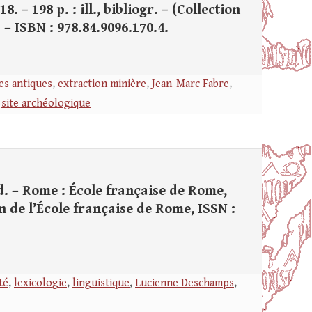
 – 198 p. : ill., bibliogr. – (Collection
 – ISBN : 978.84.9096.170.4.
es antiques
,
extraction minière
,
Jean-Marc Fabre
,
,
site archéologique
d. – Rome : École française de Rome,
tion de l’École française de Rome, ISSN :
té
,
lexicologie
,
linguistique
,
Lucienne Deschamps
,