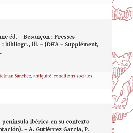
nne éd. – Besançon : Presses
: bibliogr., ill. – (DHA – Supplément,
.
ielman Sánchez
,
antiquité
,
conditions sociales
,
 península ibérica en su contexto
tación). – A. Gutiérrez Garcia, P.