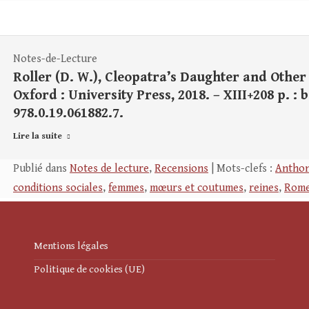
Notes-de-Lecture
Roller (D. W.), Cleopatra’s Daughter and Othe
Oxford : University Press, 2018. – XIII+208 p. : bi
978.0.19.061882.7.
Lire la suite
Publié dans
Notes de lecture
,
Recensions
| Mots-clefs :
Anthon
conditions sociales
,
femmes
,
mœurs et coutumes
,
reines
,
Rom
Mentions légales
Politique de cookies (UE)