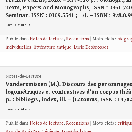
Francis Cairns, 2018. – XIV+310 p. : bibliogr., 
Texts, Papers and Monographs, ISSN : 0951.7405
Seminar, ISSN : 0309.5541 ; 17). – ISBN : 978.0.9
Lire la suite
Publié dans
Notes de lecture
,
Recensions
| Mots-clefs :
biogra
individuelles
,
littérature antique
,
Lucie Desbrosses
Notes-de-Lecture
Vandersmissen (M.), Discours des personnage
logométriques et contrastives d’un corpus théât
p. : bibliogr., index, ill. – (Latomus, ISSN : 1378
Lire la suite
Publié dans
Notes de lecture
,
Recensions
| Mots-clefs :
critiqu
Pascale Paré-Rey
,
Sénèque
,
tragédie latine