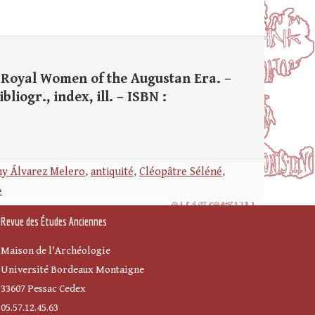
r Royal Women of the Augustan Era. –
bliogr., index, ill. – ISBN :
y Álvarez Melero
,
antiquité
,
Cléopâtre Séléné
,
e
Revue des Études Anciennes
Maison de l'Archéologie
Université Bordeaux Montaigne
33607 Pessac Cedex
05.57.12.45.63