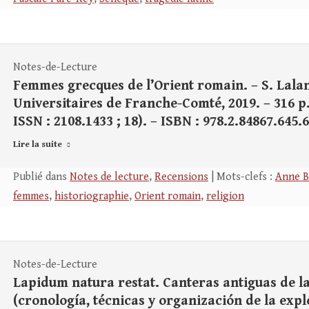
Notes-de-Lecture
Femmes grecques de l’Orient romain. – S. Lala
Universitaires de Franche-Comté, 2019. – 316 p. 
ISSN : 2108.1433 ; 18). – ISBN : 978.2.84867.645.6
Lire la suite
Publié dans
Notes de lecture
,
Recensions
| Mots-clefs :
Anne B
femmes
,
historiographie
,
Orient romain
,
religion
Notes-de-Lecture
Lapidum natura restat. Canteras antiguas de la
(cronología, técnicas y organización de la explo