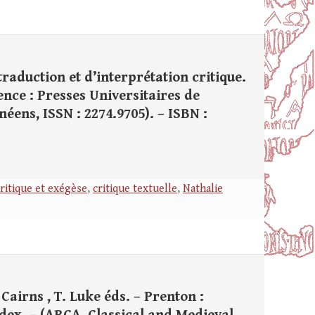
raduction et d’interprétation critique.
ence : Presses Universitaires de
néens, ISSN : 2274.9705). – ISBN :
ritique et exégèse
,
critique textuelle
,
Nathalie
Cairns , T. Luke éds. – Prenton :