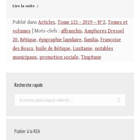
Lire la suite
Publié dans
Articles
,
Tome 121 - 2019 – N°2
,
Tomes et
volumes
| Mots-clefs :
affranchis
,
Amphores Dressel
20
,
Bétique
,
épigraphie lapidaire
,
familia
,
Françoise
des Boscs
,
huile de Bétique
,
Lusitanie
,
notables
municipaux
,
promotion sociale
,
Tingitane
Recherche rapide
Recherche
:
Publier à la REA