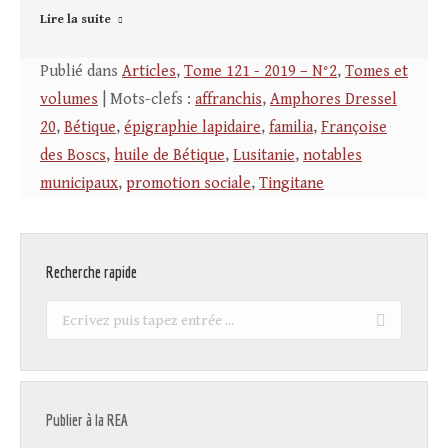
Lire la suite
Publié dans
Articles
,
Tome 121 - 2019 – N°2
,
Tomes et
volumes
| Mots-clefs :
affranchis
,
Amphores Dressel
20
,
Bétique
,
épigraphie lapidaire
,
familia
,
Françoise
des Boscs
,
huile de Bétique
,
Lusitanie
,
notables
municipaux
,
promotion sociale
,
Tingitane
Recherche rapide
Recherche
:
Publier à la REA