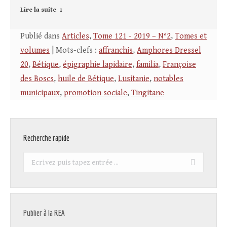
Lire la suite
Publié dans
Articles
,
Tome 121 - 2019 – N°2
,
Tomes et
volumes
| Mots-clefs :
affranchis
,
Amphores Dressel
20
,
Bétique
,
épigraphie lapidaire
,
familia
,
Françoise
des Boscs
,
huile de Bétique
,
Lusitanie
,
notables
municipaux
,
promotion sociale
,
Tingitane
Recherche rapide
Recherche
:
Publier à la REA