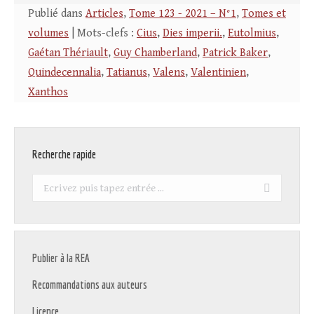
Publié dans
Articles
,
Tome 123 - 2021 – N°1
,
Tomes et
volumes
| Mots-clefs :
Cius
,
Dies imperii.
,
Eutolmius
,
Gaétan Thériault
,
Guy Chamberland
,
Patrick Baker
,
Quindecennalia
,
Tatianus
,
Valens
,
Valentinien
,
Xanthos
Recherche rapide
Recherche
:
Publier à la REA
Recommandations aux auteurs
Licence