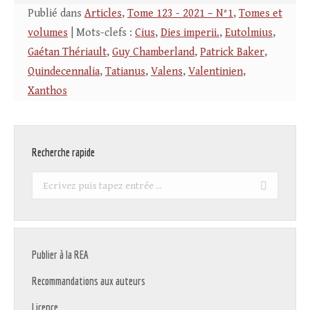
Publié dans
Articles
,
Tome 123 - 2021 – N°1
,
Tomes et
volumes
| Mots-clefs :
Cius
,
Dies imperii.
,
Eutolmius
,
Gaétan Thériault
,
Guy Chamberland
,
Patrick Baker
,
Quindecennalia
,
Tatianus
,
Valens
,
Valentinien
,
Xanthos
Recherche rapide
Recherche
:
Publier à la REA
Recommandations aux auteurs
Licence