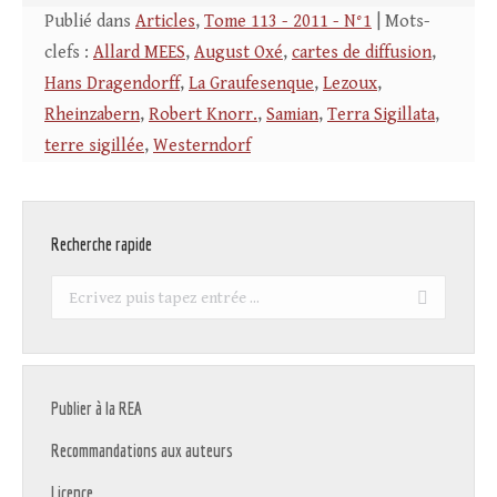
Publié dans
Articles
,
Tome 113 - 2011 - N°1
| Mots-
clefs :
Allard MEES
,
August Oxé
,
cartes de diffusion
,
Hans Dragendorff
,
La Graufesenque
,
Lezoux
,
Rheinzabern
,
Robert Knorr.
,
Samian
,
Terra Sigillata
,
terre sigillée
,
Westerndorf
Recherche rapide
Recherche
:
Publier à la REA
Recommandations aux auteurs
Licence